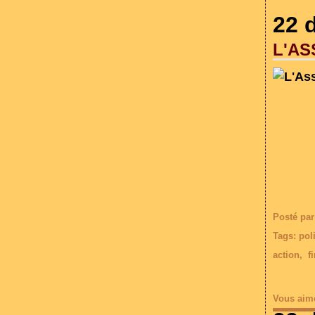
22 
L'AS
Posté par
Tags:
poli
action
,
f
Vous aim