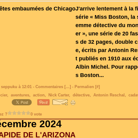
J'arrive lentement à la f
série « Miss Boston, la 
emme détective du mon
er », une série de 20 fa
s de 32 pages, double 
e, écrits par Antonin Re
t publiés en 1910 aux é
Albin Michel. Pour rapp
s Boston...
 seppuku à 12:01 -
Commentaires [
…
]
- Permalien [
#
]
cier
,
aventures
,
action
,
Nick Carter
,
détective
,
Antonin Reschal
,
cada
ez ?
0 vote
écembre 2024
APIDE DE L'ARIZONA