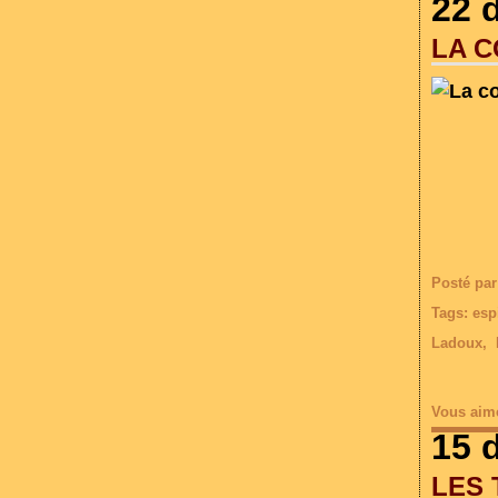
22 
LA C
Posté par
Tags:
esp
Ladoux
,
Vous aim
15 
LES