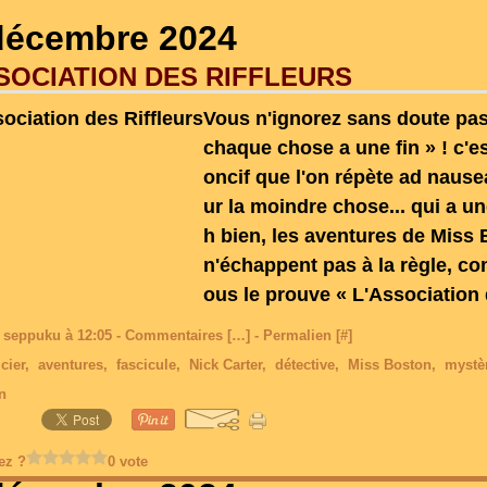
décembre 2024
SOCIATION DES RIFFLEURS
Vous n'ignorez sans doute pas
chaque chose a une fin » ! c'e
oncif que l'on répète ad naus
ur la moindre chose... qui a un
h bien, les aventures de Miss
n'échappent pas à la règle, c
ous le prouve « L'Association 
 seppuku à 12:05 -
Commentaires [
…
]
- Permalien [
#
]
cier
,
aventures
,
fascicule
,
Nick Carter
,
détective
,
Miss Boston
,
mystè
in
ez ?
0 vote