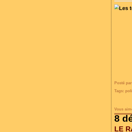
Posté par
Tags:
poli
Vous aim
8 d
LE R