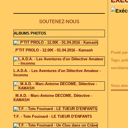
SOUTENEZ-NOUS
ALBUMS PHOTOS
_P'TIT PROLO - 12.00€ - 01.04.2016 - Kamash
Posté par
Tags:
poli
secrétair
L.A.D.A. - Les Aventures d'un Détective Amateur -
Inconnu
Vous aim
_M.A.D. - Marc-Antoine DECOME, Détective -
KAMASH
T.F. - Toto Fouinard - LE TUEUR D’ENFANTS