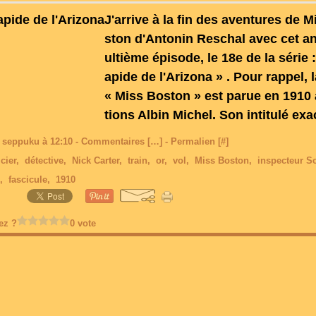
J'arrive à la fin des aventures de 
ston d'Antonin Reschal avec cet a
ultième épisode, le 18e de la série 
apide de l'Arizona » . Pour rappel, l
« Miss Boston » est parue en 1910 
tions Albin Michel. Son intitulé exac
 seppuku à 12:10 -
Commentaires [
…
]
- Permalien [
#
]
cier
,
détective
,
Nick Carter
,
train
,
or
,
vol
,
Miss Boston
,
inspecteur S
,
fascicule
,
1910
ez ?
0 vote