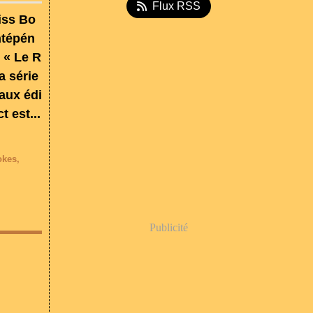
Flux RSS
Miss Bo
ntépén
: « Le R
a série
aux édi
t est...
okes
,
Publicité