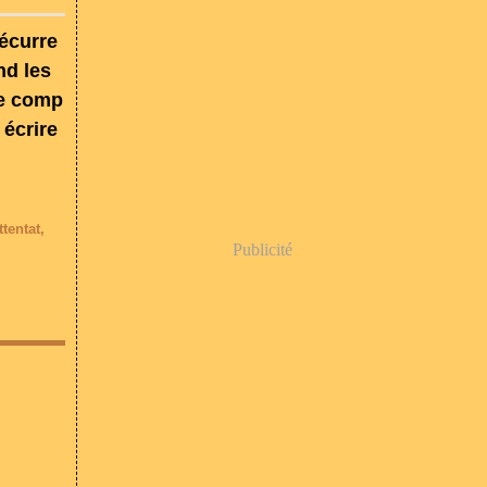
récurre
nd les
re comp
 écrire
ttentat
,
Publicité