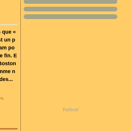
 que «
st un p
eam po
e fin. E
 Boston
omme n
des...
re
,
Publicité