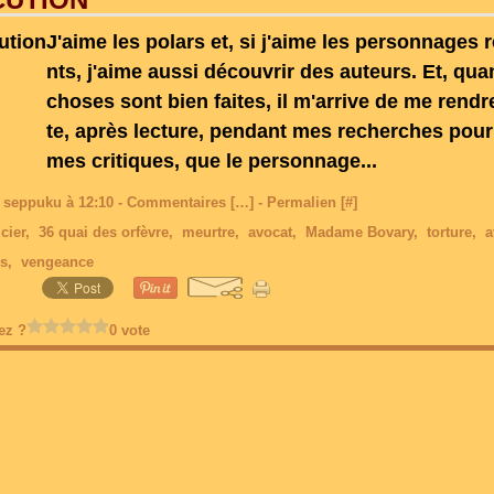
J'aime les polars et, si j'aime les personnages 
nts, j'aime aussi découvrir des auteurs. Et, qua
choses sont bien faites, il m'arrive de me rend
te, après lecture, pendant mes recherches pour
mes critiques, que le personnage...
 seppuku à 12:10 -
Commentaires [
…
]
- Permalien [
#
]
cier
,
36 quai des orfèvre
,
meurtre
,
avocat
,
Madame Bovary
,
torture
,
a
es
,
vengeance
ez ?
0 vote