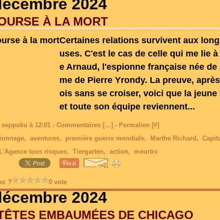
décembre 2024
OURSE À LA MORT
Certaines relations survivent aux lon
uses. C'est le cas de celle qui me lie 
e Arnaud, l'espionne française née de 
me de Pierre Yrondy. La preuve, aprè
ois sans se croiser, voici que la jeun
et toute son équipe reviennent...
 seppuku à 12:01 -
Commentaires [
…
]
- Permalien [
#
]
ionnage
,
aventures
,
première guerre mondiale
,
Marthe Richard
,
Capit
L'Agence tous risques
,
Tiergarten
,
action
,
meurtre
ez ?
0 vote
décembre 2024
 TÊTES EMBAUMÉES DE CHICAGO