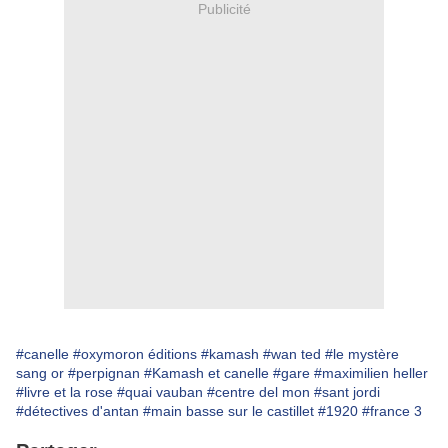
Publicité
#canelle
#oxymoron éditions
#kamash
#wan ted
#le mystère
sang or
#perpignan
#Kamash et canelle
#gare
#maximilien heller
#livre et la rose
#quai vauban
#centre del mon
#sant jordi
#détectives d'antan
#main basse sur le castillet
#1920
#france 3