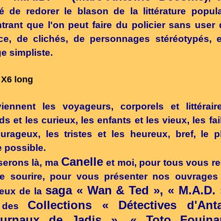
é de redorer le blason de la littérature popul
rant que l'on peut faire du policier sans user d
ce, de clichés, de personnages stéréotypés, 
e simpliste.
ennent les voyageurs, corporels et littérair
s et les curieux, les enfants et les vieux, les fai
urageux, les tristes et les heureux, bref, le 
 possible.
Canelle
serons là, ma
et moi, pour tous vous re
le sourire, pour vous présenter nos ouvrages 
saga « Wan & Ted », « M.A.D. 
ceux de la
Collections « Détectives d'Ant
 des
urnaux de Jadis », « Toto Fouina