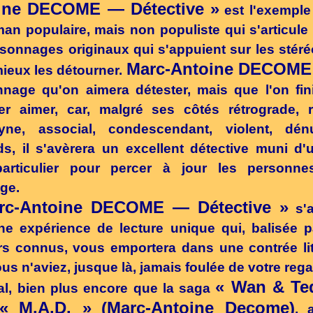
ine DECOME — Détective »
est l'exempl
an populaire, mais non populiste qui s'articule
sonnages originaux qui s'appuient sur les stér
Marc-Antoine DECOME
ieux les détourner.
nage qu'on aimera détester, mais que l'on fin
er aimer, car, malgré ses côtés rétrograde, r
yne, associal, condescendant, violent, dé
s, il s'avèrera un excellent détective muni d
particulier pour percer à jour les personnes
oge.
rc-Antoine DECOME — Détective »
s'a
ne expérience de lecture unique qui, balisée 
rs connus, vous emportera dans une contrée lit
us n'aviez, jusque là, jamais foulée de votre rega
« Wan & Te
al, bien plus encore que la saga
« M.A.D. »
(Marc-Antoine Decome)
, 