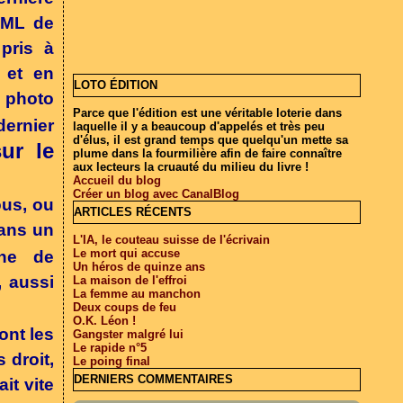
CML de
pris à
 et en
LOTO ÉDITION
e photo
Parce que l'édition est une véritable loterie dans
dernier
laquelle il y a beaucoup d'appelés et très peu
d'élus, il est grand temps que quelqu'un mette sa
ur le
plume dans la fourmilière afin de faire connaître
aux lecteurs la cruauté du milieu du livre !
Accueil du blog
Créer un blog avec CanalBlog
ous, ou
ARTICLES RÉCENTS
dans un
L'IA, le couteau suisse de l'écrivain
Le mort qui accuse
che de
Un héros de quinze ans
, aussi
La maison de l'effroi
La femme au manchon
Deux coups de feu
O.K. Léon !
ont les
Gangster malgré lui
Le rapide n°5
 droit,
Le poing final
DERNIERS COMMENTAIRES
it vite