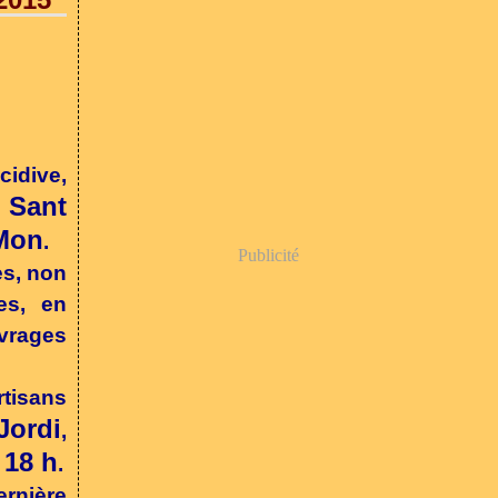
idive,
Sant
a
 Mon
.
Publicité
es, non
es, en
uvrages
rtisans
Jordi
,
 18 h
.
ernière