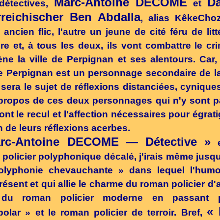
Marc-Antoine DECOME
D
détectives,
et
rreichischer Ben Abdalla
, alias KêkeChoz
 ancien flic, l'autre un jeune de cité féru de litt
ère et, à tous les deux, ils vont combattre le cr
ne la ville de Perpignan et ses alentours. Car, 
de Perpignan est un personnage secondaire de la
e sera le sujet de réflexions distanciées, cynique
 propos de ces deux personnages qui n'y sont 
 ont le recul et l'affection nécessaires pour égrati
 de leurs réflexions acerbes.
rc-Antoine DECOME — Détective »
e
policier polyphonique décalé, j'irais même jusqu
olyphonie chevauchante » dans lequel l'humo
ésent et qui allie le charme du roman policier d'
 du roman policier moderne en passant 
« 
olar » et le roman policier de terroir. Bref,