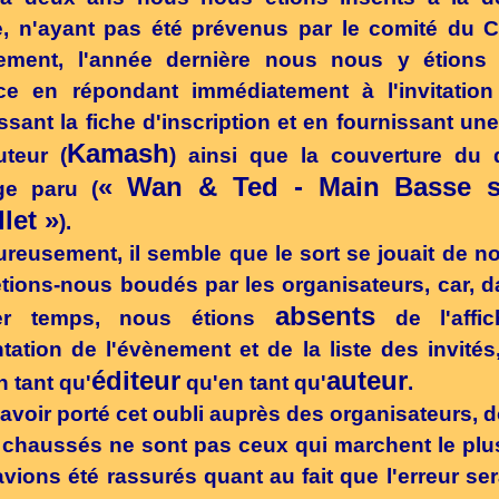
e, n'ayant pas été prévenus par le comité du 
nement, l'année dernière nous nous y étions 
nce en répondant immédiatement à l'invitation
ssant la fiche d'inscription et en fournissant un
Kamash
uteur (
) ainsi que la couverture du 
« Wan & Ted - Main Basse s
ge paru (
llet »
).
reusement, il semble que le sort se jouait de n
étions-nous boudés par les organisateurs, car, 
absents
er temps, nous étions
de l'affi
tation de l'évènement et de la liste des invités
éditeur
auteur
n tant qu'
qu'en tant qu'
.
avoir porté cet oubli auprès des organisateurs, d
chaussés ne sont pas ceux qui marchent le plus
vions été rassurés quant au fait que l'erreur sera