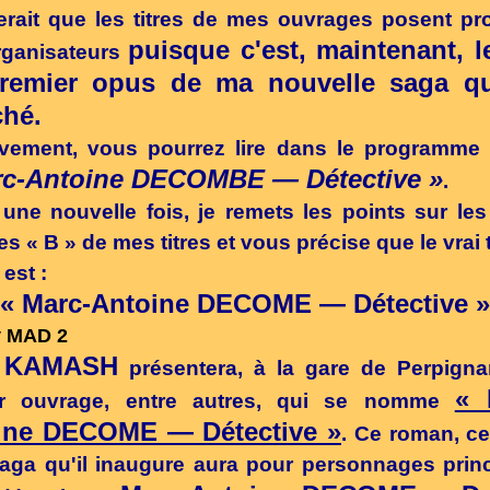
rait que les titres de mes ouvrages posent p
puisque c'est, maintenant, le
rganisateurs
remier opus de ma nouvelle saga qu
ché.
ivement, vous pourrez lire dans le programme l
rc-Antoine DECOMBE — Détective »
.
 une nouvelle fois, je remets les points sur les 
les « B » de mes titres et vous précise que le vrai 
est :
« Marc-Antoine DECOME — Détective »
KAMASH
,
présentera, à la gare de Perpigna
« 
er ouvrage, entre autres, qui se nomme
ine DECOME — Détective »
. Ce roman, c
saga qu'il inaugure aura pour personnages prin