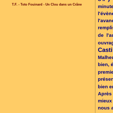
T.F. - Toto Fouinard - Un Clou dans un Crâne
minut
l'évè
l'ava
rempli
de l'a
ouvra
Casti
Malheu
bien, 
premi
présen
bien e
Après 
mieux 
nous a