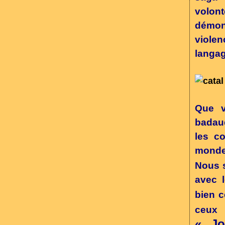
volont
démont
violen
langag
Que vi
badaud
les co
monde
Nous 
avec 
bien 
ceux
« Jo