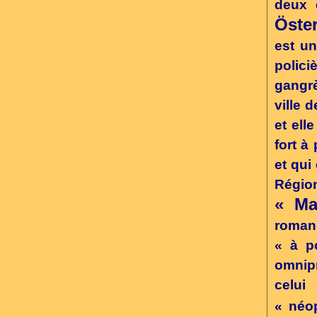
deux 
Öste
est un
polici
gangrè
ville 
et ell
fort à
et qui
Région
« Ma
roman 
« à p
omnipr
celui
« néop