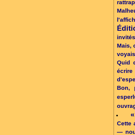
rattra
Malheu
l'affic
Éditi
invités
Mais, 
voyais
Quid d
écrir
d'espe
Bon, 
esper
ouvrag
«
Cette 
— nous