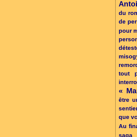
Anto
du rom
de per
pour m
person
détest
misog
remord
tout 
interr
« Ma
être u
sentie
que vo
Au fin
saga