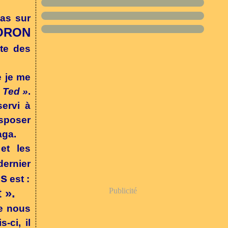
pas sur
MORON
ste des
e je me
 Ted »
.
servi à
sposer
aga.
et les
 dernier
s
est :
 ».
Publicité
re nous
-ci, il