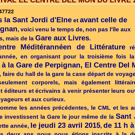
 la Sant Jordi d'Elne
avant celle de
et
ignan
, voici venu le temps de, non pas l'île aux
Gare aux Livres
s, mais de la
.
entre Méditérannéen de Littérature
réc
année, en organisant pour la troisième fois l
 à la Gare de Perpignan, El Centre Del
, faire du hall de la gare la case départ de voyag
seulement corporels, mais également littérair
nt éditeurs et écrivains à venir présenter leurs o
yageurs et aux curieux.
omme les années précédentes, le CML et les a
Sant 
re investissent la Gare le jour même de la
le jeudi 23 avril 2015
de 11 h à
cette année,
,
 a deux ans nous nous étions inscrits à la d