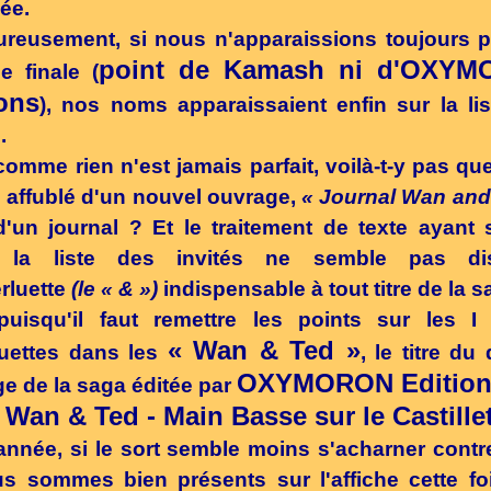
pée.
reusement, si nous n'apparaissions toujours 
point de Kamash ni d'OXY
he finale (
ons
), nos noms apparaissaient enfin sur la li
.
comme rien n'est jamais parfait, voilà-t-y pas qu
 affublé d'un nouvel ouvrage,
« Journal Wan and
'un journal ? Et le traitement de texte ayant 
e la liste des invités ne semble pas di
rluette
(le « & »)
indispensable à tout titre de la s
puisqu'il faut remettre les points sur les I 
« Wan & Ted »
luettes dans les
, le titre du
OXYMORON Edition
e de la saga éditée par
 Wan & Ted - Main Basse sur le Castillet
année, si le sort semble moins s'acharner cont
 sommes bien présents sur l'affiche cette fois