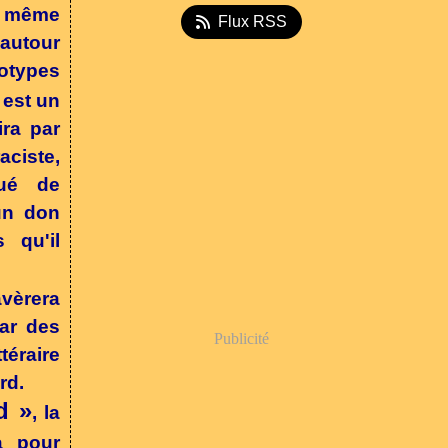
e même
Flux RSS
 autour
éotypes
est un
ira par
aciste,
nué de
'un don
 qu'il
vèrera
par des
Publicité
téraire
rd.
d »
, la
a pour