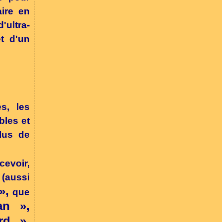
aire en
'ultra-
et d'un
es, les
bles et
plus de
cevoir,
(aussi
»,
que
an »,
rd »,