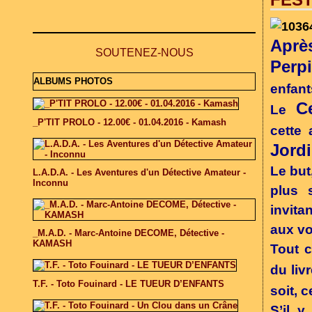
Après
SOUTENEZ-NOUS
Perp
ALBUMS PHOTOS
enfant
C
Le
_P'TIT PROLO - 12.00€ - 01.04.2016 - Kamash
cette 
Jordi
Le but
L.A.D.A. - Les Aventures d'un Détective Amateur -
Inconnu
plus 
invita
aux vo
_M.A.D. - Marc-Antoine DECOME, Détective -
KAMASH
Tout c
du liv
T.F. - Toto Fouinard - LE TUEUR D’ENFANTS
soit, 
S’il y