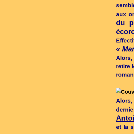
semble
aux o
du p
écor
Effect
« Ma
Alors,
retire 
roman 
Alors
derni
Anto
et la 