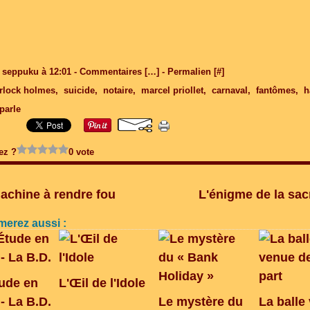
 seppuku à 12:01 -
Commentaires [
…
]
- Permalien [
#
]
rlock holmes
,
suicide
,
notaire
,
marcel priollet
,
carnaval
,
fantômes
,
h
parle
ez ?
0 vote
achine à rendre fou
L'énigme de la sacr
merez aussi :
ude en
L'Œil de l'Idole
- La B.D.
Le mystère du
La balle