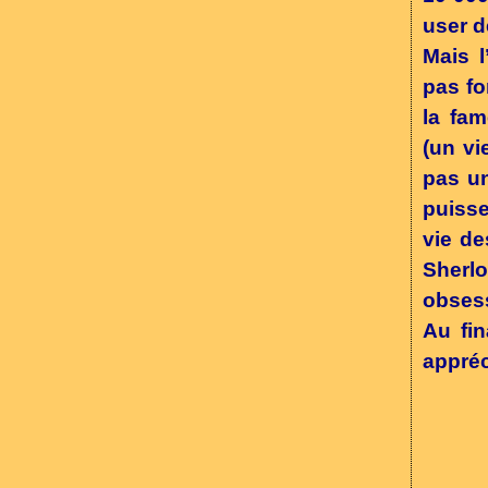
user d
Mais l
pas fo
la fam
(un vi
pas un
puisse
vie de
Sherlo
obsess
Au fin
appréc