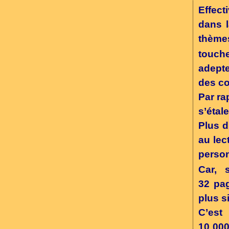
Effect
dans l
thème
touche
adepte
des co
Par ra
s’étal
Plus d
au lec
perso
Car, 
32 pag
plus s
C’est
10 000