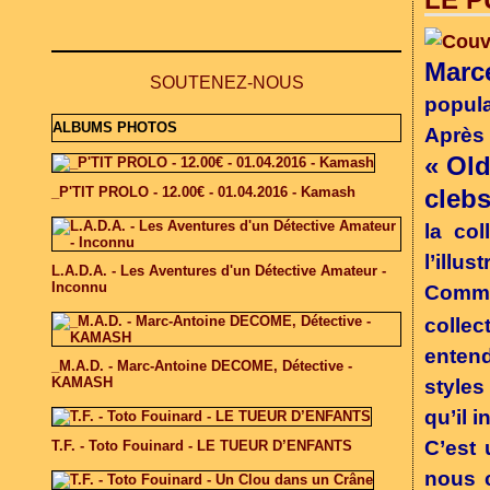
Marce
SOUTENEZ-NOUS
popula
ALBUMS PHOTOS
Après 
« Old
_P'TIT PROLO - 12.00€ - 01.04.2016 - Kamash
clebs
la col
l’illu
L.A.D.A. - Les Aventures d'un Détective Amateur -
Inconnu
Comme 
colle
entend
_M.A.D. - Marc-Antoine DECOME, Détective -
KAMASH
styles
qu’il i
C’est 
T.F. - Toto Fouinard - LE TUEUR D’ENFANTS
nous c