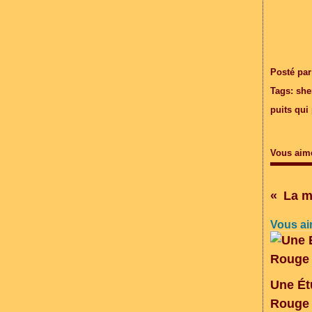
Posté par
Tags:
she
puits qui 
Vous aim
La m
Vous ai
Une Ét
Rouge 