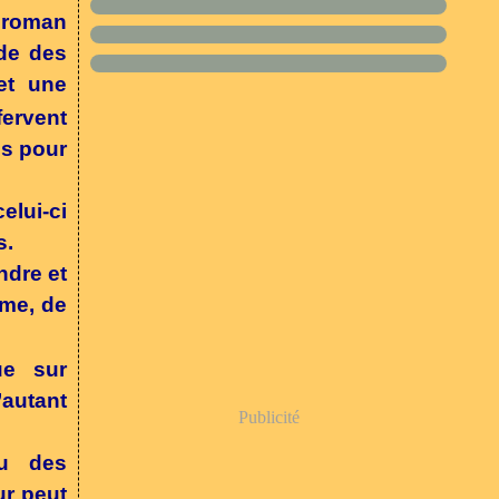
t roman
rde des
et une
fervent
es pour
elui-ci
s.
ndre et
ume, de
ue sur
’autant
Publicité
eu des
ur peut