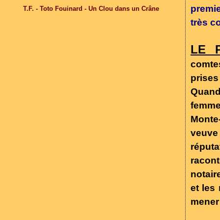
premie
T.F. - Toto Fouinard - Un Clou dans un Crâne
très c
LE 
comtes
prises
Quand 
femme
Monte-
veuve
réputa
racont
notair
et les
mener