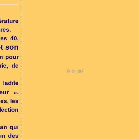
rature
res.
ées 40,
t son
on pour
rie, de
Publicité
 ladite
eur »,
es, les
lection
man qui
 un des