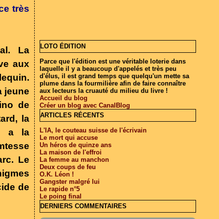
ce très
LOTO ÉDITION
al. La
Parce que l'édition est une véritable loterie dans
uve aux
laquelle il y a beaucoup d'appelés et très peu
lequin.
d'élus, il est grand temps que quelqu'un mette sa
plume dans la fourmilière afin de faire connaître
a jeune
aux lecteurs la cruauté du milieu du livre !
Accueil du blog
ino de
Créer un blog avec CanalBlog
ARTICLES RÉCENTS
ard, la
L'IA, le couteau suisse de l'écrivain
i a la
Le mort qui accuse
omtesse
Un héros de quinze ans
La maison de l'effroi
arc. Le
La femme au manchon
Deux coups de feu
énigmes
O.K. Léon !
Gangster malgré lui
cide de
Le rapide n°5
Le poing final
DERNIERS COMMENTAIRES