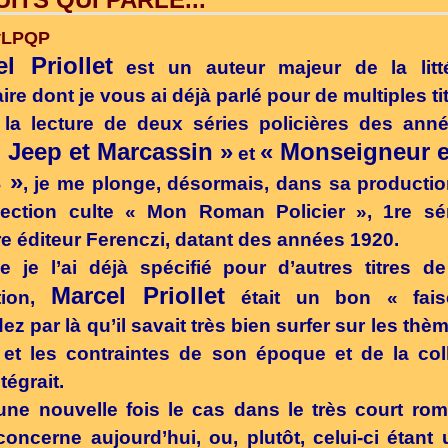
l Priollet
est un auteur majeur de la litté
ire dont je vous ai déjà parlé pour de multiples tit
la lecture de deux séries policières des ann
 Jeep et Marcassin »
« Monseigneur e
et
 »
, je me plonge, désormais, dans sa producti
lection culte « Mon Roman Policier », 1re sé
stre éditeur Ferenczi, datant des années 1920.
je l’ai déjà spécifié pour d’autres titres de
Marcel Priollet
ction,
était un bon « fais
ez par là qu’il savait très bien surfer sur les thèm
 et les contraintes de son époque et de la col
ntégrait.
une nouvelle fois le cas dans le très court ro
oncerne aujourd’hui, ou, plutôt, celui-ci étant