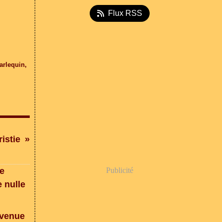
Flux RSS
arlequin
,
istie
Publicité
 venue