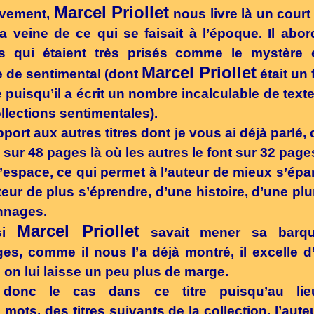
Marcel Priollet
ivement,
nous livre là un cour
a veine de ce qui se faisait à l’époque. Il abo
s qui étaient très prisés comme le mystère 
Marcel Priollet
 de sentimental (dont
était un 
 puisqu’il a écrit un nombre incalculable de text
llections sentimentales).
pport aux autres titres dont je vous ai déjà parlé, c
e sur 48 pages là où les autres le font sur 32 page
’espace, ce qui permet à l’auteur de mieux s’épa
teur de plus s’éprendre, d’une histoire, d’une pl
nnages.
Marcel Priollet
si
savait mener sa barq
es, comme il nous l’a déjà montré, il excelle d
i on lui laisse un peu plus de marge.
 donc le cas dans ce titre puisqu’au li
 mots, des titres suivants de la collection, l’aute