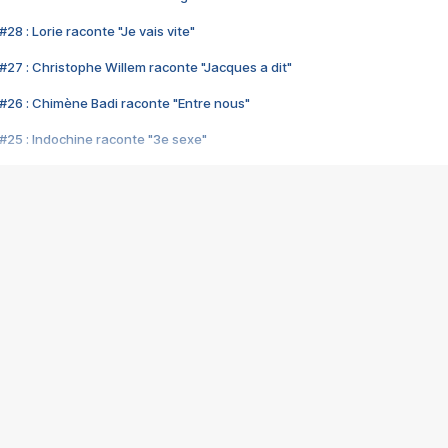
28 : Lorie raconte "Je vais vite"
#27 : Christophe Willem raconte "Jacques a dit"
#26 : Chimène Badi raconte "Entre nous"
#25 : Indochine raconte "3e sexe"
#24 : Zaho raconte "C'est chelou"
#23 : Patrick Bruel raconte "Au café des délices"
#22 : Kyo raconte "Le chemin"
#21 : Nolwenn Leroy raconte "Cassé"
#20 : Patrick Hernandez raconte "Born to be alive"
#19 : Lorie raconte "Près de moi"
#18 : Michael Jones raconte "A nos actes manqués" (avec Jean-Jacque
#17 : Khaled raconte "Aïcha"