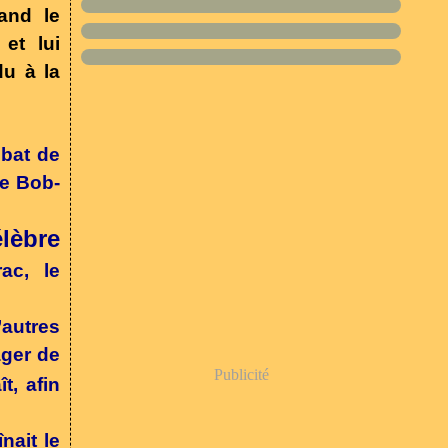
and le
et lui
u à la
mbat de
re Bob-
élèbre
ac, le
autres
ager de
Publicité
ît, afin
nait le