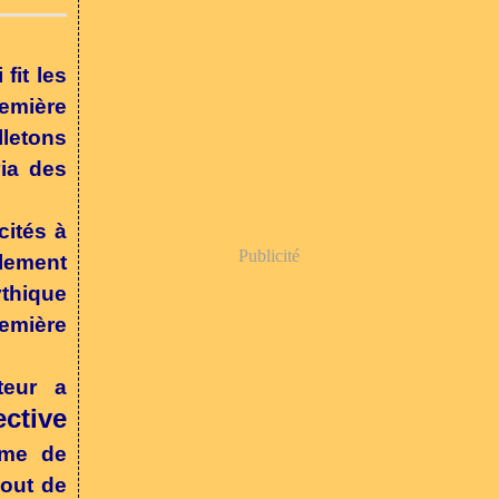
fit les
remière
lletons
ia des
cités à
Publicité
alement
ythique
remière
teur a
ective
yme de
bout de