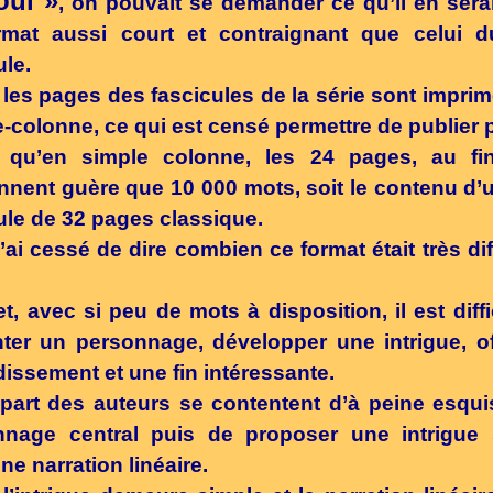
oui »
, on pouvait se demander ce qu’il en sera
rmat aussi court et contraignant que celui du
ule.
i les pages des fascicules de la série sont impri
-colonne, ce qui est censé permettre de publier 
s qu’en simple colonne, les 24 pages, au fin
nnent guère que 10 000 mots, soit le contenu d’u
ule de 32 pages classique.
n’ai cessé de dire combien ce format était très diff
et, avec si peu de mots à disposition, il est diffi
ter un personnage, développer une intrigue, of
issement et une fin intéressante.
part des auteurs se contentent d’à peine esqui
nnage central puis de proposer une intrigue 
ne narration linéaire.