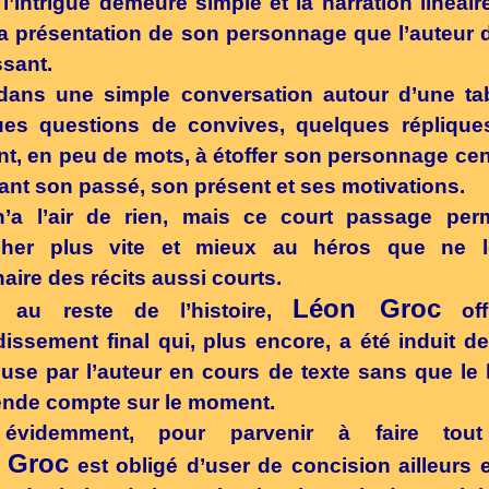
i, l’intrigue demeure simple et la narration linéaire
a présentation de son personnage que l’auteur 
ssant.
dans une simple conversation autour d’une ta
es questions de convives, quelques répliques
nt, en peu de mots, à étoffer son personnage cen
nt son passé, son présent et ses motivations.
n’a l’air de rien, mais ce court passage per
acher plus vite et mieux au héros que ne l
naire des récits aussi courts.
Léon Groc
 au reste de l’histoire,
off
issement final qui, plus encore, a été induit d
euse par l’auteur en cours de texte sans que le 
ende compte sur le moment.
évidemment, pour parvenir à faire tout
 Groc
est obligé d’user de concision ailleurs e