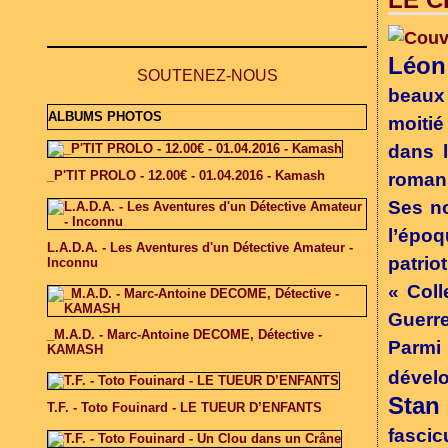
Léon
SOUTENEZ-NOUS
beaux 
ALBUMS PHOTOS
moitié
dans 
_P'TIT PROLO - 12.00€ - 01.04.2016 - Kamash
romans
Ses no
l’époq
L.A.D.A. - Les Aventures d'un Détective Amateur -
patrio
Inconnu
« Coll
Guerre
_M.A.D. - Marc-Antoine DECOME, Détective -
Parmi
KAMASH
déve
Stan
T.F. - Toto Fouinard - LE TUEUR D’ENFANTS
fascic