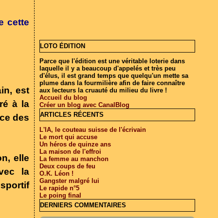
e cette
LOTO ÉDITION
Parce que l'édition est une véritable loterie dans
laquelle il y a beaucoup d'appelés et très peu
d'élus, il est grand temps que quelqu'un mette sa
plume dans la fourmilière afin de faire connaître
in, est
aux lecteurs la cruauté du milieu du livre !
Accueil du blog
ré à la
Créer un blog avec CanalBlog
ARTICLES RÉCENTS
nce des
L'IA, le couteau suisse de l'écrivain
Le mort qui accuse
Un héros de quinze ans
La maison de l'effroi
on, elle
La femme au manchon
Deux coups de feu
vec la
O.K. Léon !
Gangster malgré lui
sportif
Le rapide n°5
Le poing final
DERNIERS COMMENTAIRES