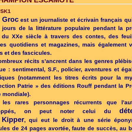
 Groc
est un journaliste et écrivain français qui 
jours de la littérature populaire pendant la p
 du XXe siècle à travers des contes, des feui
les quotidiens et magazines, mais également v
 et des fascicules.
mbreux récits s’ancrent dans les genres plébis
ue : sentimental, S.F., policier, aventures et ég
tiques (notamment les titres écrits pour la m
ection Patrie » des éditions Rouff pendant la P
 mondiale).
 les rares personnages récurrents que l’au
dét
loppés, on peut noter celui du
 Kipper
, qui eut le droit à une série épon
ules de 24 pages avortée, faute de succès, au 