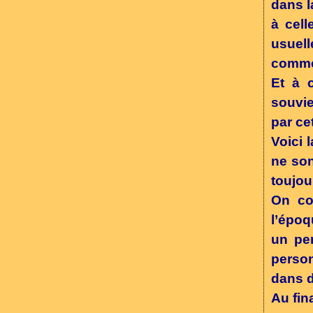
dans l
à cell
usuel
commen
Et à 
souvie
par ce
Voici 
ne son
toujou
On co
l’époq
un per
person
dans d
Au fin