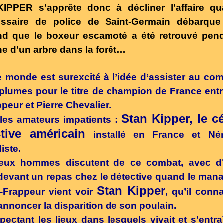
KIPPER
s’apprête donc à décliner l’affaire qu
ssaire de police de Saint-Germain débarque 
nd que le boxeur escamoté a été retrouvé pend
e d’un arbre dans la forêt…
e monde est surexcité à l’idée d’assister au co
plumes pour le titre de champion de France ent
ppeur et Pierre Chevalier.
Stan Kipper, le c
les amateurs impatients :
ctive américain
installé en France et Nér
iste.
eux hommes discutent de ce combat, avec d’
devant un repas chez le détective quand le man
Stan Kipper
-Frappeur vient voir
, qu’il conna
 annoncer la disparition de son poulain.
pectant les lieux dans lesquels vivait et s’entraî