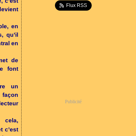
, c’est
Flux RSS
devient
ble, en
, qu’il
tral en
met de
e font
re un
e façon
Publicité
lecteur
 cela,
t c’est