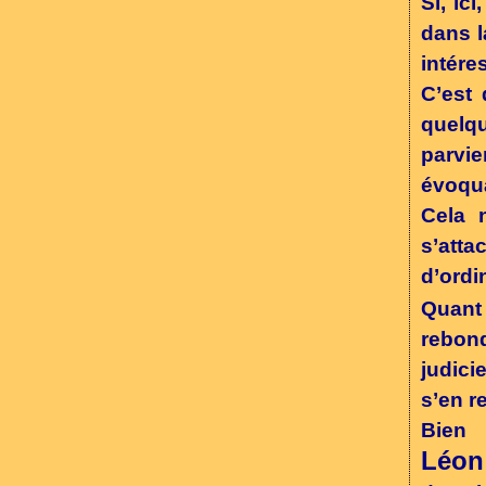
Si, ic
dans l
intére
C’est 
quelqu
parvie
évoqua
Cela 
s’att
d’ordi
Quant
rebond
judici
s’en r
Bien 
Léon