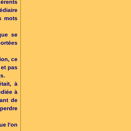
hérents
édiaire
s mots
que se
portées
ion, ce
 et pas
s.
ait, à
édiée à
tant de
 perdre
ue l’on