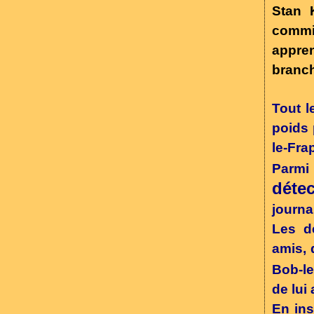
Stan 
commi
appre
branch
Tout l
poids 
le-Fra
Parmi 
déte
journal
Les d
amis, 
Bob-le
de lui
En ins