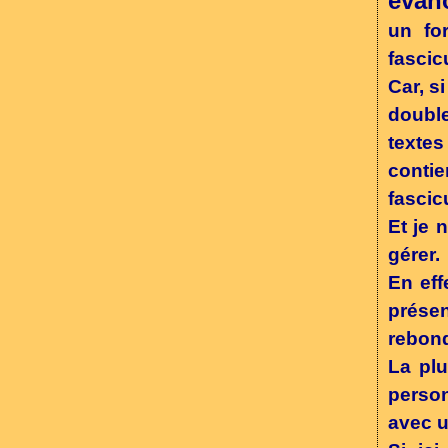
évan
un fo
fascic
Car, s
double
texte
contie
fascic
Et je 
gérer.
En eff
présen
rebond
La plu
perso
avec u