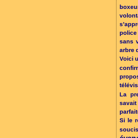
boxeu
volont
s’appr
police
sans v
arbre 
Voici 
confi
propos
télévis
La pr
savai
parfai
Si le 
souci