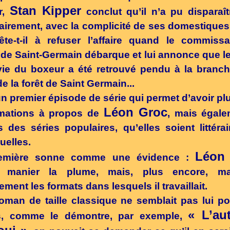
Stan Kipper
r,
conclut qu’il n’a pu disparaî
airement, avec la complicité de ses domestiques
ête-t-il à refuser l’affaire quand le commiss
 de Saint-Germain débarque et lui annonce que l
ie du boxeur a été retrouvé pendu à la branc
de la forêt de Saint Germain...
un premier épisode de série qui permet d’avoir pl
Léon Groc
rmations à propos de
, mais égale
 des séries populaires, qu’elles soient littéra
uelles.
Léon
emière sonne comme une évidence :
t manier la plume, mais, plus encore, maît
tement les formats dans lesquels il travaillait.
roman de taille classique ne semblait pas lui p
« L’au
s, comme le démontre, par exemple,