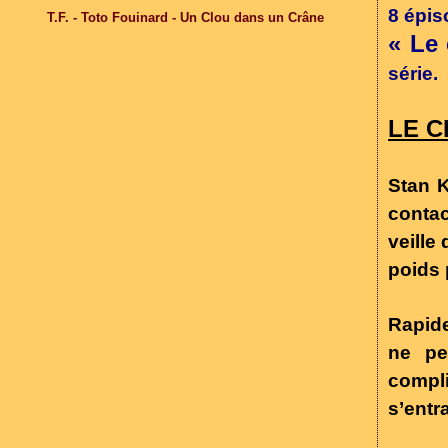
8 épis
T.F. - Toto Fouinard - Un Clou dans un Crâne
« Le
série.
LE 
Stan 
contac
veille
poids
Rapid
ne pe
compli
s’entra