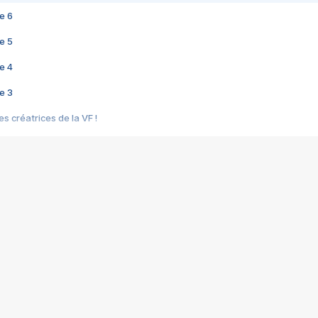
e 6
e 5
e 4
e 3
s créatrices de la VF !
e 2
e 1
e Mektoub My Love arrive enfin ! Rencontre avec Shaïn Boumedine et Sal
i : après Toni en famille
elle réalise le bouleversant Dites lui que je l'aime
ais ! Rencontre autour de Vie privée de Rebecca Zlotowski
 de Marguerite, Grave... Rencontre avec Ella Rumpf