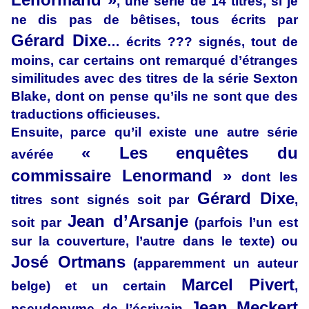
, une série de 14 titres, si je
ne dis pas de bêtises, tous écrits par
Gérard Dixe
… écrits ??? signés, tout de
moins, car certains ont remarqué d’étranges
similitudes avec des titres de la série Sexton
Blake, dont on pense qu’ils ne sont que des
traductions officieuses.
Ensuite, parce qu’il existe une autre série
« Les enquêtes du
avérée
commissaire Lenormand »
dont les
Gérard Dixe
titres sont signés soit par
,
Jean d’Arsanje
soit par
(parfois l’un est
sur la couverture, l’autre dans le texte) ou
José Ortmans
(apparemment un auteur
Marcel Pivert
belge) et un certain
,
Jean Meckert
pseudonyme de l’écrivain