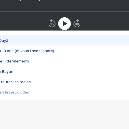
 DayZ
 a 13 ans (et vous l'avez ignoré)
e (littéralement)
im Rayan
 toutes les règles
s les jeux vidéo
us choquant de Rockstar ? - Le scandale BULLY
e plus moche de Steam
du RÊVE tourne au CAUCHEMAR