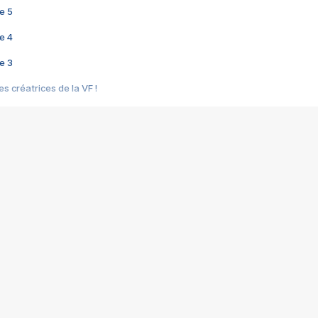
e 5
e 4
e 3
s créatrices de la VF !
e 2
e 1
e Mektoub My Love arrive enfin ! Rencontre avec Shaïn Boumedine et Sal
i : après Toni en famille
elle réalise le bouleversant Dites lui que je l'aime
ais ! Rencontre autour de Vie privée de Rebecca Zlotowski
 de Marguerite, Grave... Rencontre avec Ella Rumpf
 Les Rêveurs, un film intime sur la santé mentale