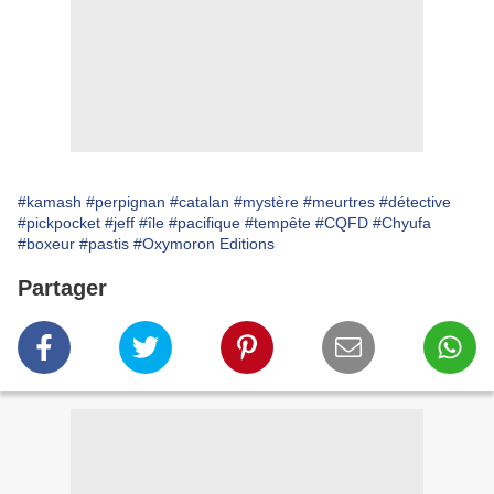
#kamash
#perpignan
#catalan
#mystère
#meurtres
#détective
#pickpocket
#jeff
#île
#pacifique
#tempête
#CQFD
#Chyufa
#boxeur
#pastis
#Oxymoron Editions
Partager