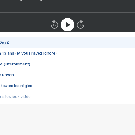
 DayZ
 a 13 ans (et vous l'avez ignoré)
e (littéralement)
im Rayan
 toutes les règles
s les jeux vidéo
us choquant de Rockstar ? - Le scandale BULLY
e plus moche de Steam
du RÊVE tourne au CAUCHEMAR