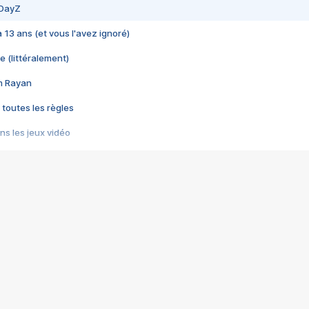
 DayZ
 a 13 ans (et vous l'avez ignoré)
e (littéralement)
im Rayan
 toutes les règles
s les jeux vidéo
us choquant de Rockstar ? - Le scandale BULLY
e plus moche de Steam
du RÊVE tourne au CAUCHEMAR
pendant 8 heures
it… à tort
umiliés par un jeu vidéo
ire - Final Fantasy 8