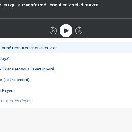
e jeu qui a transformé l’ennui en chef-d’œuvre
nsformé l’ennui en chef-d’œuvre
 DayZ
 a 13 ans (et vous l'avez ignoré)
e (littéralement)
im Rayan
 toutes les règles
s les jeux vidéo
us choquant de Rockstar ? - Le scandale BULLY