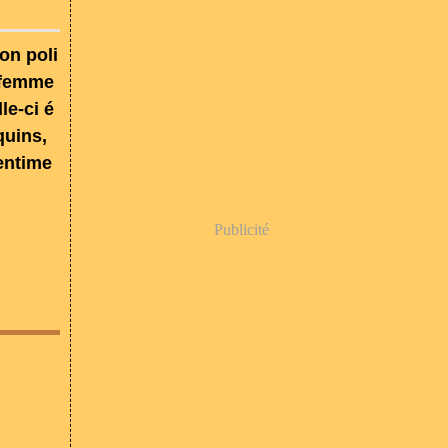
on poli
e femme
le-ci é
quins,
entime
Publicité