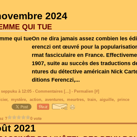
novembre 2024
EMME QUI TUE
On ne dira jamais assez combien les édi
erenczi ont œuvré pour la popularisatio
rmat fasciculaire en France. Effectiveme
1907, suite au succès des traductions d
ntures du détective américain Nick Carte
ditions Ferenczi,...
 seppuku à 12:05 -
Commentaires [
…
]
- Permalien [
#
]
icier
,
mystère
,
action
,
aventures
,
meurtres
,
train
,
aiguille
,
prince
ez ?
0 vote
oût 2021