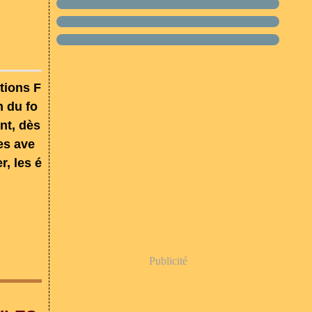
tions F
n du fo
nt, dès
es ave
r, les é
Publicité