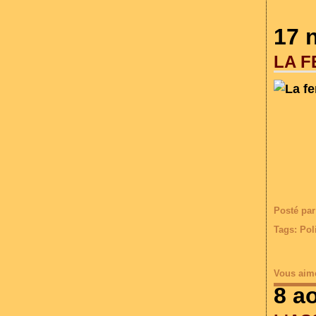
17 
LA F
Posté par
Tags:
Pol
Vous aim
8 a