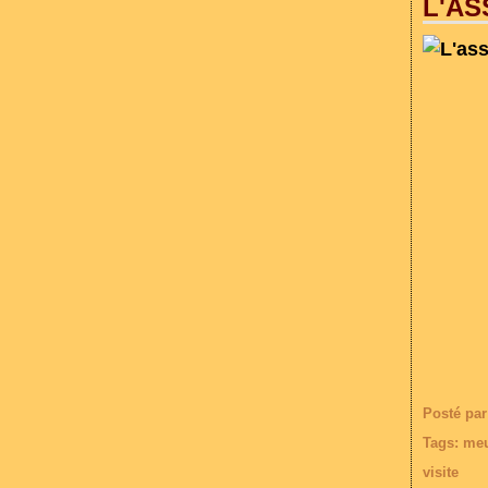
L'AS
Posté par
Tags:
meu
visite