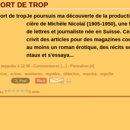
MORT DE TROP
Je poursuis ma découverte de la producti
cière de Michèle Nicolaï (1905-1950), un
de lettres et journaliste née en Suisse. Cel
crivit des articles pour des magazines co
au moins un roman érotique, des récits s
ntaux et s'essaya...
 seppuku à 12:30 -
Commentaires [
…
]
- Permalien [
#
]
cier
,
action
,
aventures
,
mystère
,
détective
,
meurtre
,
aiguille
ez ?
0 vote