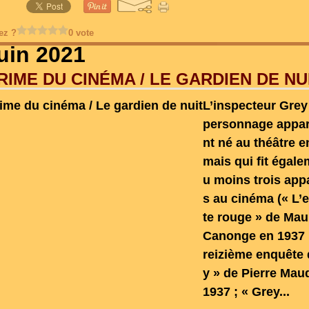
ez ?
0 vote
juin 2021
RIME DU CINÉMA / LE GARDIEN DE NU
L’inspecteur Grey
personnage app
nt né au théâtre e
mais qui fit égale
u moins trois appa
s au cinéma (« L’
te rouge » de Mau
Canonge en 1937 ;
reizième enquête 
y » de Pierre Mau
1937 ; « Grey...