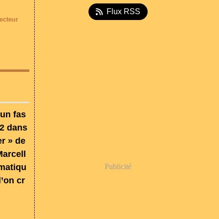
Flux RSS
ecteur
 un fas
52 dans
er » de
Marcell
gmatiqu
Publicité
l’on cr