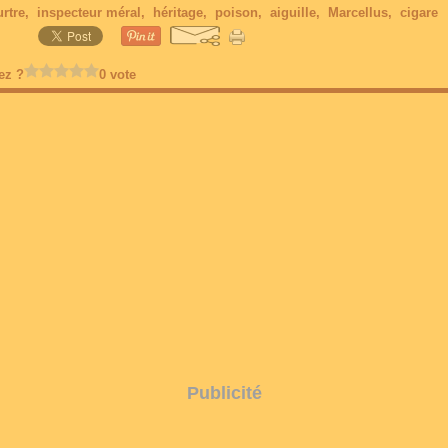
rtre
,
inspecteur méral
,
héritage
,
poison
,
aiguille
,
Marcellus
,
cigare
ez ?
0 vote
Publicité