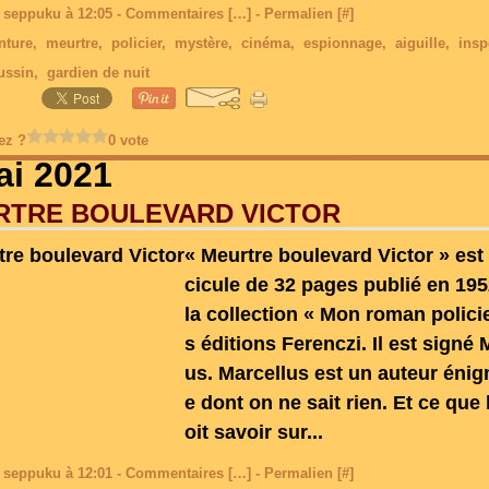
 seppuku à 12:05 -
Commentaires [
…
]
- Permalien [
#
]
nture
,
meurtre
,
policier
,
mystère
,
cinéma
,
espionnage
,
aiguille
,
insp
ussin
,
gardien de nuit
ez ?
0 vote
ai 2021
RTRE BOULEVARD VICTOR
« Meurtre boulevard Victor » est
cicule de 32 pages publié en 19
la collection « Mon roman polici
s éditions Ferenczi. Il est signé 
us. Marcellus est un auteur éni
e dont on ne sait rien. Et ce que 
oit savoir sur...
 seppuku à 12:01 -
Commentaires [
…
]
- Permalien [
#
]