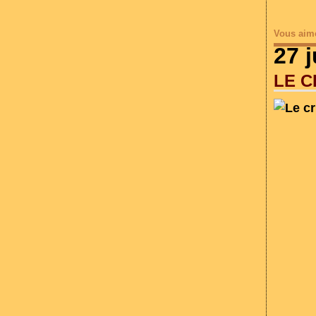
Vous aim
27 
LE C