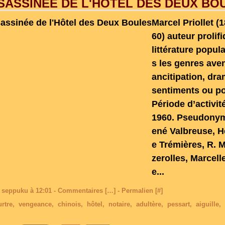
SASSINÉE DE L'HÔTEL DES DEUX BO
Marcel Priollet (
60) auteur prolif
littérature popul
s les genres ave
ancitipation, dra
sentiments ou pol
Période d’activit
1960. Pseudonym
ené Valbreuse, H
e Trémières, R. M
zerolles, Marcel
e...
 seppuku à 12:01 -
Commentaires [
…
]
- Permalien [
#
]
rtre
,
vengeance
,
chinois
,
hôtel
,
notaire
,
adultère
,
pessart
,
aiguille
,