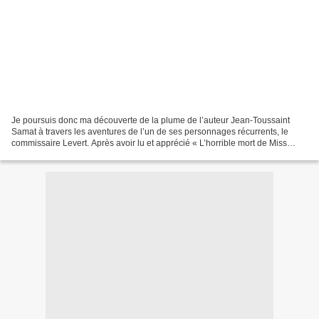
Je poursuis donc ma découverte de la plume de l’auteur Jean-Toussaint
Samat à travers les aventures de l’un de ses personnages récurrents, le
commissaire Levert. Après avoir lu et apprécié « L’horrible mort de Miss
Gildchrist », j’avais pourtant mis plusieurs...