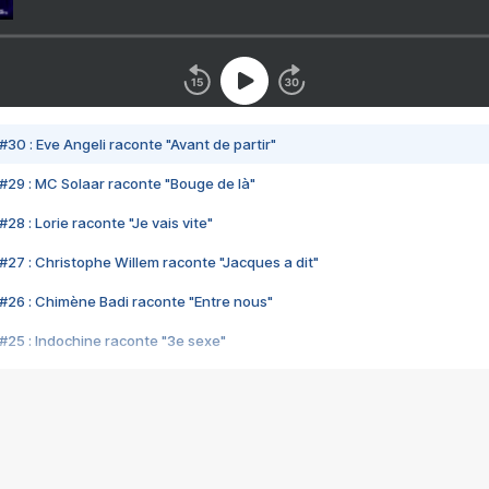
#30 : Eve Angeli raconte "Avant de partir"
#29 : MC Solaar raconte "Bouge de là"
28 : Lorie raconte "Je vais vite"
#27 : Christophe Willem raconte "Jacques a dit"
#26 : Chimène Badi raconte "Entre nous"
#25 : Indochine raconte "3e sexe"
#24 : Zaho raconte "C'est chelou"
#23 : Patrick Bruel raconte "Au café des délices"
#22 : Kyo raconte "Le chemin"