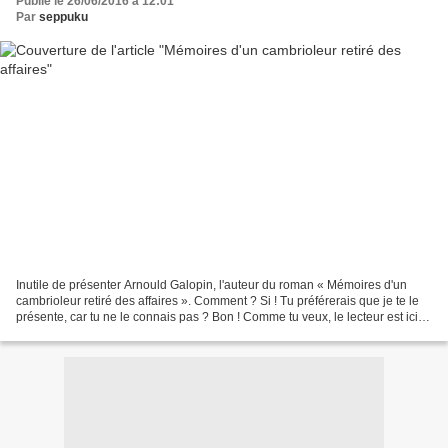
Publié le 26/06/2016 à 12:01
Par
seppuku
Inutile de présenter Arnould Galopin, l'auteur du roman « Mémoires d'un
cambrioleur retiré des affaires ». Comment ? Si ! Tu préférerais que je te le
présente, car tu ne le connais pas ? Bon ! Comme tu veux, le lecteur est ici
roi. Arnould Galopin est...