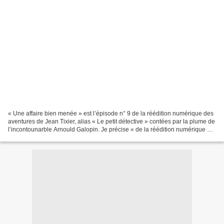
« Une affaire bien menée » est l’épisode n° 9 de la réédition numérique des
aventures de Jean Tixier, alias « Le petit détective » contées par la plume de
l’incontounarble Arnould Galopin. Je précise « de la réédition numérique »,
car la série, à l’origine,...