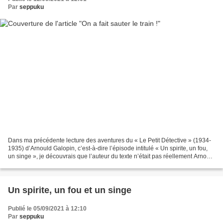
Par
seppuku
Dans ma précédente lecture des aventures du « Le Petit Détective » (1934-
1935) d’Arnould Galopin, c’est-à-dire l’épisode intitulé « Un spirite, un fou,
un singe », je découvrais que l’auteur du texte n’était pas réellement Arnould
Galopin, mais Jean Petithuguenin,...
Un spirite, un fou et un singe
Publié le 05/09/2021 à 12:10
Par
seppuku