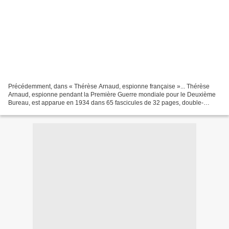
Précédemment, dans « Thérèse Arnaud, espionne française »... Thérèse
Arnaud, espionne pendant la Première Guerre mondiale pour le Deuxième
Bureau, est apparue en 1934 dans 65 fascicules de 32 pages, double-
colonne, contenant des récits indépendants d'environ...