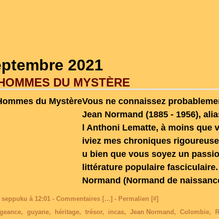
eptembre 2021
 HOMMES DU MYSTÈRE
Vous ne connaissez probableme
Jean Normand (1885 - 1956), ali
l Anthoni Lematte, à moins que 
iviez mes chroniques rigoureus
u bien que vous soyez un passi
littérature populaire fasciculaire
Normand (Normand de naissance)
 seppuku à 12:01 -
Commentaires [
…
]
- Permalien [
#
]
geance
,
guyane
,
héritage
,
trésor
,
incas
,
Jean Normand
,
Colombie
,
R