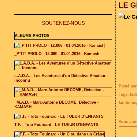
LE G
SOUTENEZ-NOUS
ALBUMS PHOTOS
_P'TIT PROLO - 12.00€ - 01.04.2016 - Kamash
L.A.D.A. - Les Aventures d'un Détective Amateur -
Inconnu
Posté par
Tags:
kid
_M.A.D. - Marc-Antoine DECOME, Détective -
fantômas
KAMASH
Vous aim
T.F. - Toto Fouinard - LE TUEUR D’ENFANTS