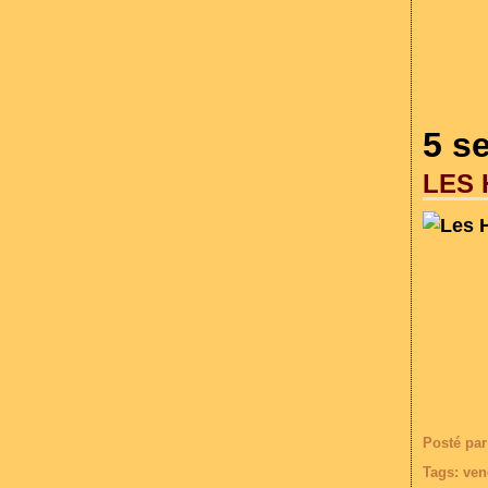
5 s
LES
Posté par
Tags:
ven