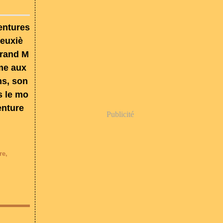
entures
Deuxiè
Grand M
mme aux
ms, son
s le mo
enture
Publicité
re
,