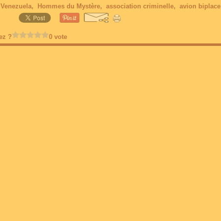
,
Venezuela
,
Hommes du Mystère
,
association criminelle
,
avion biplace
ez ?
0 vote