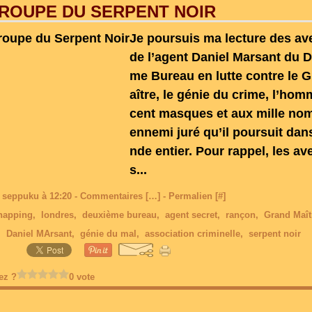
ROUPE DU SERPENT NOIR
Je poursuis ma lecture des av
de l’agent Daniel Marsant du 
me Bureau en lutte contre le 
aître, le génie du crime, l’ho
cent masques et aux mille no
ennemi juré qu’il poursuit dan
nde entier. Pour rappel, les av
s...
 seppuku à 12:20 -
Commentaires [
…
]
- Permalien [
#
]
napping
,
londres
,
deuxième bureau
,
agent secret
,
rançon
,
Grand Maît
,
Daniel MArsant
,
génie du mal
,
association criminelle
,
serpent noir
ez ?
0 vote