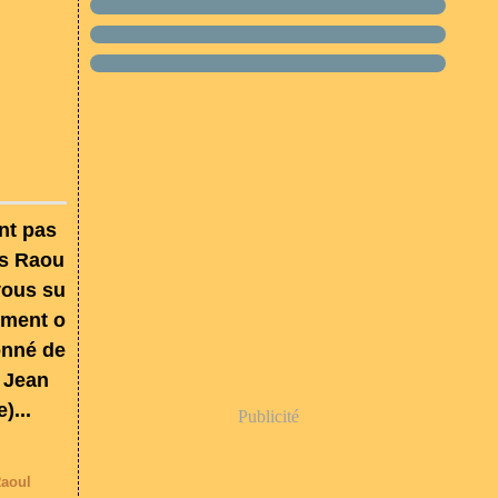
nt pas
as Raou
vous su
ement o
onné de
. Jean
...
Publicité
aoul