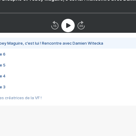
bey Maguire, c'est lui ! Rencontre avec Damien Witecka
e 6
e 5
e 4
e 3
s créatrices de la VF !
e 2
e 1
e Mektoub My Love arrive enfin ! Rencontre avec Shaïn Boumedine et Sal