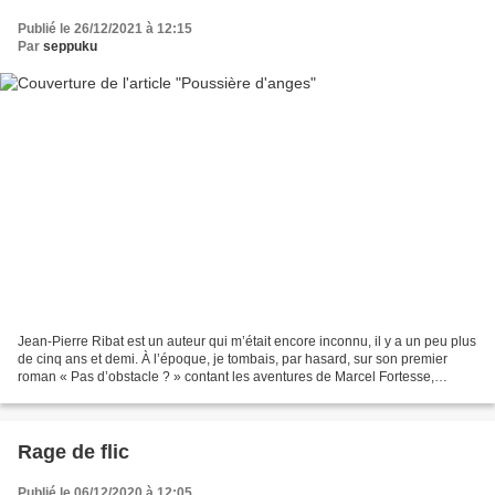
Publié le 26/12/2021 à 12:15
Par
seppuku
Jean-Pierre Ribat est un auteur qui m’était encore inconnu, il y a un peu plus
de cinq ans et demi. À l’époque, je tombais, par hasard, sur son premier
roman « Pas d’obstacle ? » contant les aventures de Marcel Fortesse,
médecin généraliste et urgentiste....
Rage de flic
Publié le 06/12/2020 à 12:05