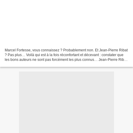
Marcel Fortesse, vous connaissez ? Probablement non. Et Jean-Pierre Ribat
? Pas plus… Voilà qui est à la fois réconfortant et décevant : constater que
les bons auteurs ne sont pas forcément les plus connus… Jean-Pierre Ribat,
né en 1961 à Toulouse, est...