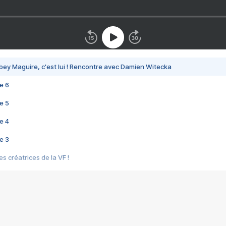
bey Maguire, c'est lui ! Rencontre avec Damien Witecka
e 6
e 5
e 4
e 3
s créatrices de la VF !
e 2
e 1
e Mektoub My Love arrive enfin ! Rencontre avec Shaïn Boumedine et Sal