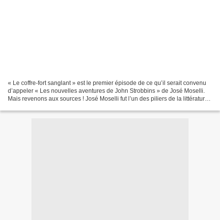
« Le coffre-fort sanglant » est le premier épisode de ce qu’il serait convenu
d’appeler « Les nouvelles aventures de John Strobbins » de José Moselli.
Mais revenons aux sources ! José Moselli fut l’un des piliers de la littérature
populaire française....