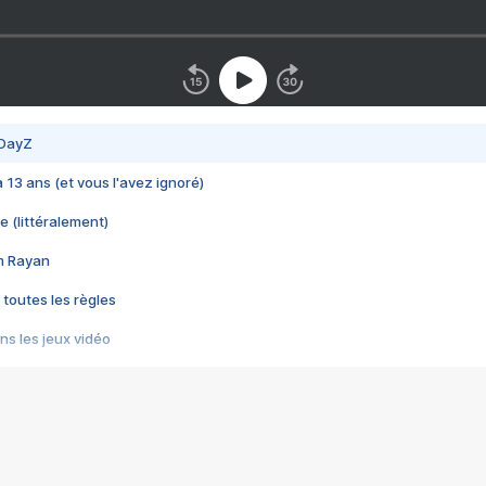
 DayZ
 a 13 ans (et vous l'avez ignoré)
e (littéralement)
im Rayan
 toutes les règles
s les jeux vidéo
us choquant de Rockstar ? - Le scandale BULLY
e plus moche de Steam
du RÊVE tourne au CAUCHEMAR