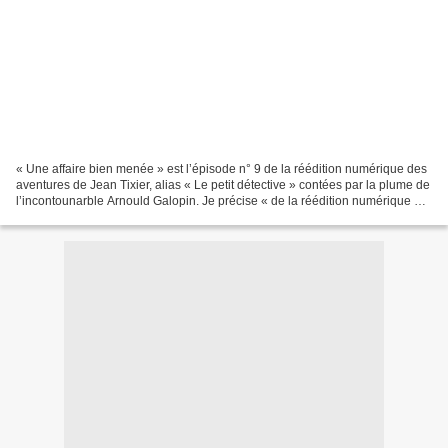
« Une affaire bien menée » est l’épisode n° 9 de la réédition numérique des
aventures de Jean Tixier, alias « Le petit détective » contées par la plume de
l’incontounarble Arnould Galopin. Je précise « de la réédition numérique »,
car la série, à l’origine,...