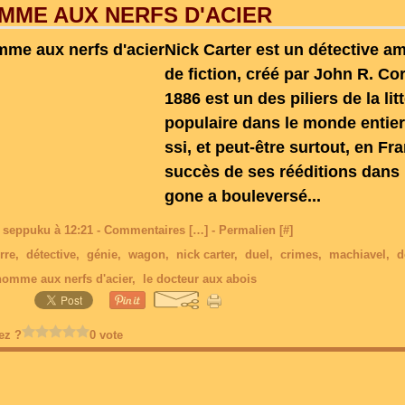
MME AUX NERFS D'ACIER
Nick Carter est un détective am
de fiction, créé par John R. Co
1886 est un des piliers de la lit
populaire dans le monde entier
ssi, et peut-être surtout, en Fr
succès de ses rééditions dans 
gone a bouleversé...
 seppuku à 12:21 -
Commentaires [
…
]
- Permalien [
#
]
rre
,
détective
,
génie
,
wagon
,
nick carter
,
duel
,
crimes
,
machiavel
,
d
homme aux nerfs d'acier
,
le docteur aux abois
ez ?
0 vote