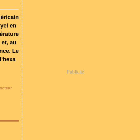
éricain
ryel en
térature
 et, au
ance. Le
l’hexa
Publicité
octeur