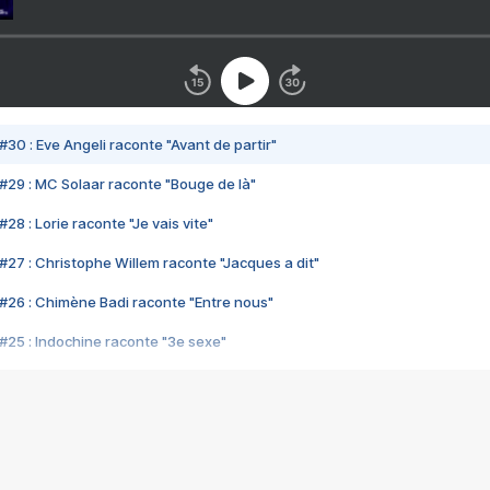
#30 : Eve Angeli raconte "Avant de partir"
#29 : MC Solaar raconte "Bouge de là"
28 : Lorie raconte "Je vais vite"
#27 : Christophe Willem raconte "Jacques a dit"
#26 : Chimène Badi raconte "Entre nous"
#25 : Indochine raconte "3e sexe"
#24 : Zaho raconte "C'est chelou"
#23 : Patrick Bruel raconte "Au café des délices"
#22 : Kyo raconte "Le chemin"