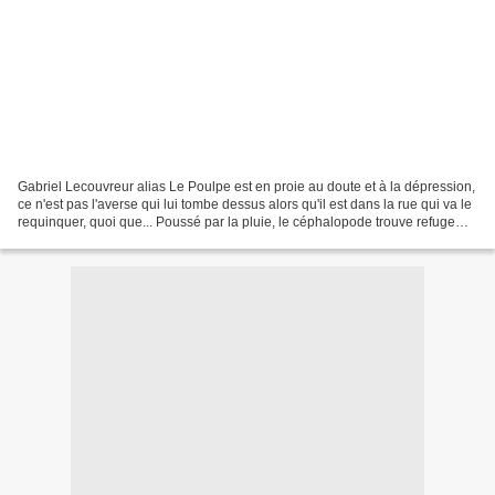
Gabriel Lecouvreur alias Le Poulpe est en proie au doute et à la dépression,
ce n'est pas l'averse qui lui tombe dessus alors qu'il est dans la rue qui va le
requinquer, quoi que... Poussé par la pluie, le céphalopode trouve refuge
dans une église, lieu...