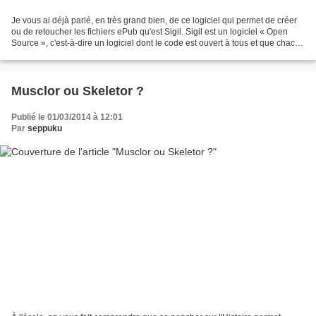
Je vous ai déjà parlé, en très grand bien, de ce logiciel qui permet de créer
ou de retoucher les fichiers ePub qu'est Sigil. Sigil est un logiciel « Open
Source », c'est-à-dire un logiciel dont le code est ouvert à tous et que chacun
peut modifier, qui...
Musclor ou Skeletor ?
Publié le 01/03/2014 à 12:01
Par
seppuku