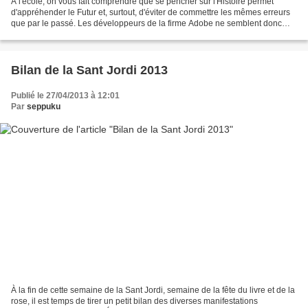
À l'école, on vous fait comprendre que se pencher sur l'Histoire permet
d'appréhender le Futur et, surtout, d'éviter de commettre les mêmes erreurs
que par le passé. Les développeurs de la firme Adobe ne semblent donc
pas avoir été à l'école, ou, tout...
Bilan de la Sant Jordi 2013
Publié le 27/04/2013 à 12:01
Par
seppuku
À la fin de cette semaine de la Sant Jordi, semaine de la fête du livre et de la
rose, il est temps de tirer un petit bilan des diverses manifestations