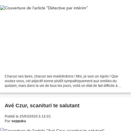
Chacun ses tares, chacun ses malédictions ! Moi, je suis un rigolo ! Que
voulez-vous, cet adjectif sonne plutôt sympathiquement aux oreilles du
quidam, mais dans la vie de tous les jours, voilà un état de fait difficile à
assumer. Si difficile que cela...
Avé Czur, scanituri te salutant
Publié le 25/03/2020 à 12:01
Par
seppuku