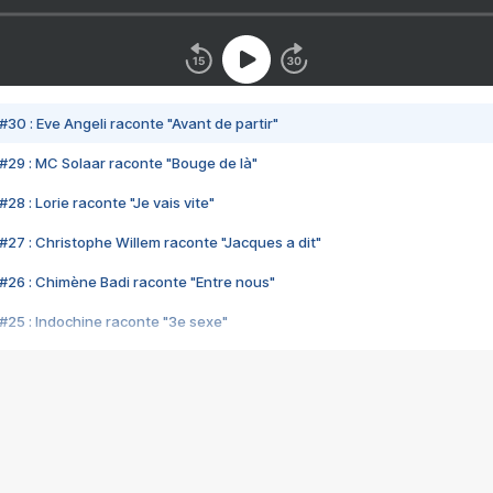
#30 : Eve Angeli raconte "Avant de partir"
#29 : MC Solaar raconte "Bouge de là"
28 : Lorie raconte "Je vais vite"
#27 : Christophe Willem raconte "Jacques a dit"
#26 : Chimène Badi raconte "Entre nous"
#25 : Indochine raconte "3e sexe"
#24 : Zaho raconte "C'est chelou"
#23 : Patrick Bruel raconte "Au café des délices"
#22 : Kyo raconte "Le chemin"
#21 : Nolwenn Leroy raconte "Cassé"