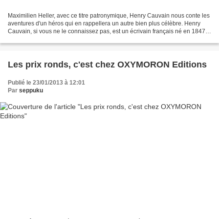
Maximilien Heller, avec ce titre patronymique, Henry Cauvain nous conte les
aventures d'un héros qui en rappellera un autre bien plus célèbre. Henry
Cauvain, si vous ne le connaissez pas, est un écrivain français né en 1847 à
Paris et mort à Lausanne...
Les prix ronds, c'est chez OXYMORON Editions
Publié le 23/01/2013 à 12:01
Par
seppuku