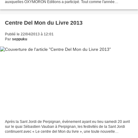
auxquelles OXYMORON Éditions a participé. Tout comme l'année
précédente, nous nous étions inscrits...
Centre Del Mon du Livre 2013
Publié le 22/04/2013 à 12:01
Par
seppuku
Après la Sant Jordi de Perpignan, évènement ayant eu lieu samedi 20 avril
sur le quai Sébastien Vauban à Perpignan, les festivités de la Sant Jordi
continuent avec « Le centre del Mon du livre », une toute nouvelle
manifestation qui aura lieu dans la...