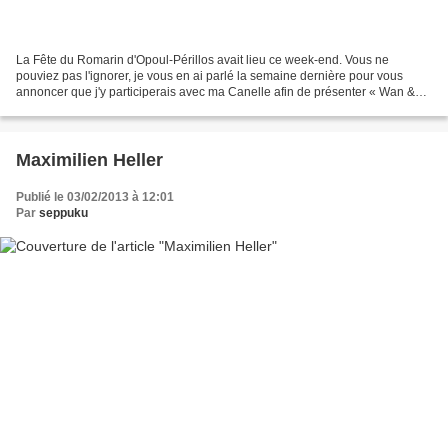
La Fête du Romarin d'Opoul-Périllos avait lieu ce week-end. Vous ne
pouviez pas l'ignorer, je vous en ai parlé la semaine dernière pour vous
annoncer que j'y participerais avec ma Canelle afin de présenter « Wan &
Ted — Le Mystère Sang & Or », un roman...
Maximilien Heller
Publié le 03/02/2013 à 12:01
Par
seppuku