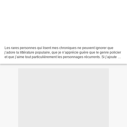
Les rares personnes qui lisent mes chroniques ne peuvent ignorer que
j’adore la littérature populaire, que je n’apprécie guère que le genre policier
et que j’aime tout particulièrement les personnages récurrents. Si j’ajoute à
tout cela que je suis un...