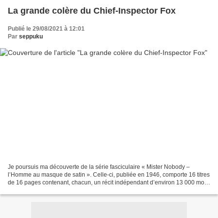
La grande colère du Chief-Inspector Fox
Publié le 29/08/2021 à 12:01
Par
seppuku
Je poursuis ma découverte de la série fasciculaire « Mister Nobody –
l’Homme au masque de satin ». Celle-ci, publiée en 1946, comporte 16 titres
de 16 pages contenant, chacun, un récit indépendant d’environ 13 000 mots
et contant les aventures d’un gentleman...