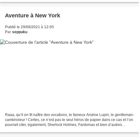
Aventure à New York
Publié le 29/08/2021 à 12:05
Par
seppuku
Raaa, qu’il en fit naître des vocations, le fameux Arsène Lupin, le gentleman-
cambrioleur ! Certes, ce n’est pas le seul héros de papier dans ce cas et l’on
pourrait citer, également, Sherlock Holmes, Fantomas et bien d’autres
encore. Mais force est de...