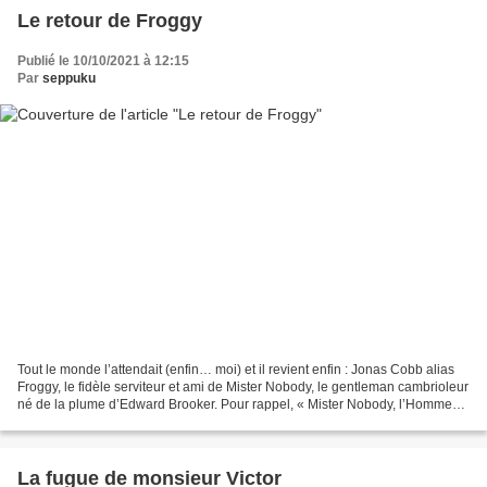
Le retour de Froggy
Publié le 10/10/2021 à 12:15
Par
seppuku
Tout le monde l’attendait (enfin… moi) et il revient enfin : Jonas Cobb alias
Froggy, le fidèle serviteur et ami de Mister Nobody, le gentleman cambrioleur
né de la plume d’Edward Brooker. Pour rappel, « Mister Nobody, l’Homme
au masque de satin » est...
La fugue de monsieur Victor