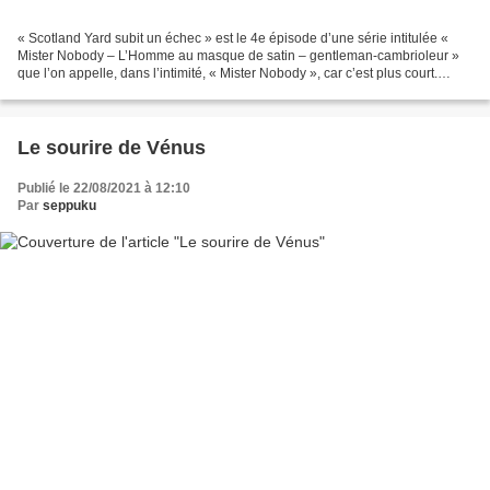
« Scotland Yard subit un échec » est le 4e épisode d’une série intitulée «
Mister Nobody – L’Homme au masque de satin – gentleman-cambrioleur »
que l’on appelle, dans l’intimité, « Mister Nobody », car c’est plus court.
Parue en 1946, « Mister Nobody...
Le sourire de Vénus
Publié le 22/08/2021 à 12:10
Par
seppuku