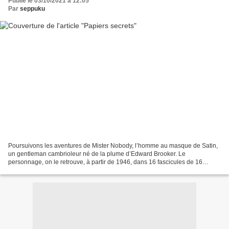
Publié le 03/10/2021 à 12:05
Par
seppuku
Poursuivons les aventures de Mister Nobody, l’homme au masque de Satin,
un gentleman cambrioleur né de la plume d’Edward Brooker. Le
personnage, on le retrouve, à partir de 1946, dans 16 fascicules de 16
pages, double colonne, contenant des récits indépendants...