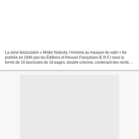
La série fasciculaire « Mister Nobody, l’Homme au masque de satin » fut
publiée en 1946 pas les Éditions et Revues Françaises (E.R.F.) sous la
forme de 16 fascicules de 16 pages, double colonne, contenant des récits
indépendants d’environ 13 000 mots....