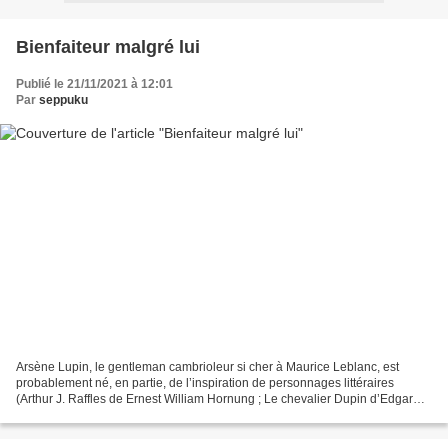
Bienfaiteur malgré lui
Publié le 21/11/2021 à 12:01
Par
seppuku
Arsène Lupin, le gentleman cambrioleur si cher à Maurice Leblanc, est
probablement né, en partie, de l’inspiration de personnages littéraires
(Arthur J. Raffles de Ernest William Hornung ; Le chevalier Dupin d’Edgar
Alan Poe), peut-être également de celle...