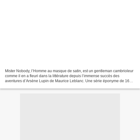
Mister Nobody, l’Homme au masque de satin, est un gentleman cambrioleur
comme il en a fleuri dans la littérature depuis l’immense succès des
aventures d’Arsène Lupin de Maurice Leblanc. Une série éponyme de 16
fascicules de 16 pages, double colonne, contenant...