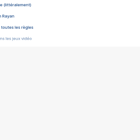
e (littéralement)
im Rayan
 toutes les règles
s les jeux vidéo
us choquant de Rockstar ? - Le scandale BULLY
e plus moche de Steam
du RÊVE tourne au CAUCHEMAR
pendant 8 heures
it… à tort
umiliés par un jeu vidéo
ire - Final Fantasy 8
ti un empire - Age of Empires
story DOFUS