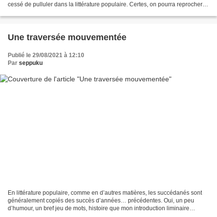
cessé de pulluler dans la littérature populaire. Certes, on pourra reprocher
aux auteurs un manque d’originalité,...
Une traversée mouvementée
Publié le 29/08/2021 à 12:10
Par
seppuku
En littérature populaire, comme en d’autres matières, les succédanés sont
généralement copiés des succès d’années… précédentes. Oui, un peu
d’humour, un bref jeu de mots, histoire que mon introduction liminaire
(pléonasme) diffère quelque peu des précédentes...