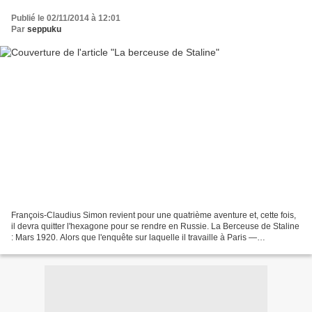
Publié le 02/11/2014 à 12:01
Par
seppuku
François-Claudius Simon revient pour une quatrième aventure et, cette fois,
il devra quitter l'hexagone pour se rendre en Russie. La Berceuse de Staline
: Mars 1920. Alors que l'enquête sur laquelle il travaille à Paris —
l'assassinat sauvage d'un ancien...