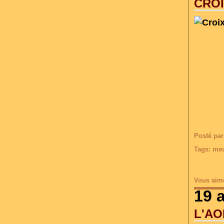
CROI
Posté par
Tags:
meu
Vous aim
19 a
L'A