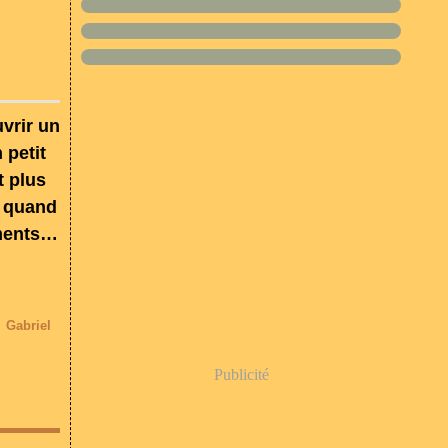
vrir un
 petit
t plus
t quand
ements…
,
Gabriel
Publicité