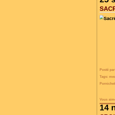
SACR
Posté par
Tags:
meu
Pornichet
Vous aim
14 