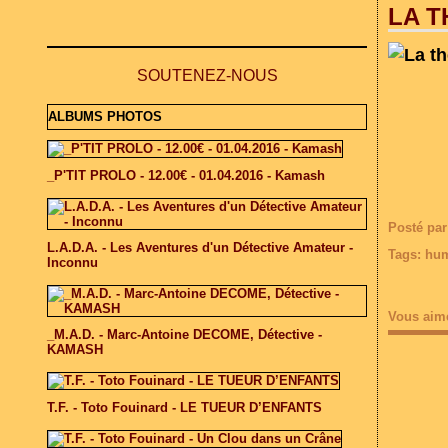
LA T
SOUTENEZ-NOUS
ALBUMS PHOTOS
_P'TIT PROLO - 12.00€ - 01.04.2016 - Kamash
Posté par
L.A.D.A. - Les Aventures d'un Détective Amateur -
Tags:
hu
Inconnu
Vous aim
_M.A.D. - Marc-Antoine DECOME, Détective -
KAMASH
T.F. - Toto Fouinard - LE TUEUR D’ENFANTS