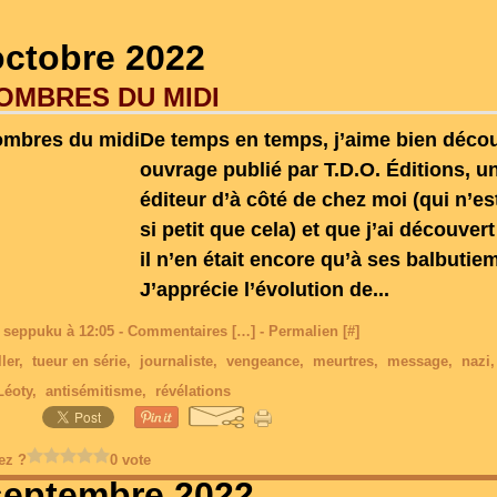
octobre 2022
OMBRES DU MIDI
De temps en temps, j’aime bien décou
ouvrage publié par T.D.O. Éditions, un
éditeur d’à côté de chez moi (qui n’es
si petit que cela) et que j’ai découver
il n’en était encore qu’à ses balbuti
J’apprécie l’évolution de...
 seppuku à 12:05 -
Commentaires [
…
]
- Permalien [
#
]
ller
,
tueur en série
,
journaliste
,
vengeance
,
meurtres
,
message
,
nazi
Léoty
,
antisémitisme
,
révélations
ez ?
0 vote
septembre 2022