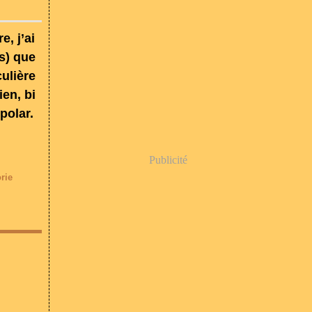
e, j’ai
s) que
culière
ien, bi
polar.
Publicité
rie