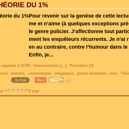
HÉORIE DU 1%
Pour revenir sur la genèse de cette lectur
me et n’aime (à quelques exceptions prè
le genre policier. J’affectionne tout parti
ment les enquêteurs récurrents. Je n’ai r
en au contraire, contre l’humour dans le 
Enfin, je...
 seppuku à 12:05 -
Commentaires [
…
]
- Permalien [
#
]
mour
,
meurtre
,
commissaire
,
vengeance
,
guerre mondiale
,
nazi
,
Théo
ez ?
0 vote