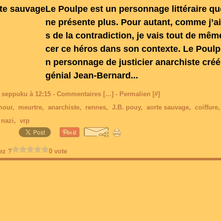
Le Poulpe est un personnage littéraire qu
ne présente plus. Pour autant, comme j’ai
s de la contradiction, je vais tout de mêm
cer ce héros dans son contexte. Le Poulp
n personnage de justicier anarchiste créé
génial Jean-Bernard...
 seppuku à 12:15 -
Commentaires [
…
]
- Permalien [
#
]
mour
,
meurtre
,
anarchiste
,
rennes
,
J.B. pouy
,
aorte sauvage
,
coiffure
,
nazi
,
vrp
ez ?
0 vote