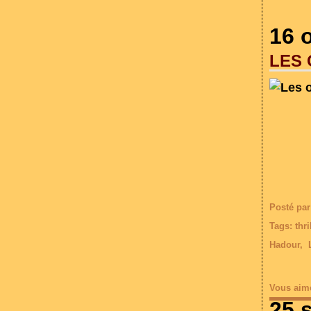
16 
LES 
Posté par
Tags:
thri
Hadour
,
Vous aim
25 