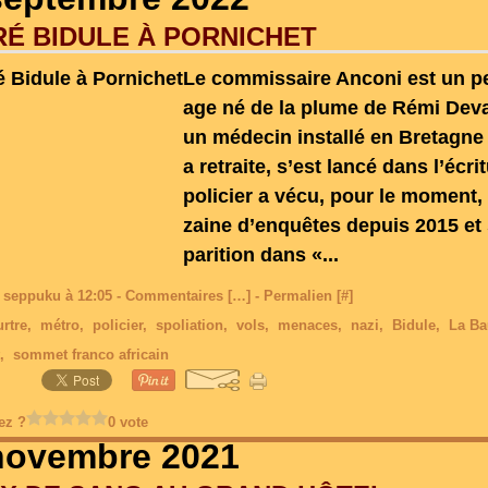
É BIDULE À PORNICHET
Le commissaire Anconi est un p
age né de la plume de Rémi Deval
un médecin installé en Bretagne q
a retraite, s’est lancé dans l’écri
policier a vécu, pour le moment,
zaine d’enquêtes depuis 2015 et
parition dans «...
 seppuku à 12:05 -
Commentaires [
…
]
- Permalien [
#
]
rtre
,
métro
,
policier
,
spoliation
,
vols
,
menaces
,
nazi
,
Bidule
,
La Ba
,
sommet franco africain
ez ?
0 vote
novembre 2021