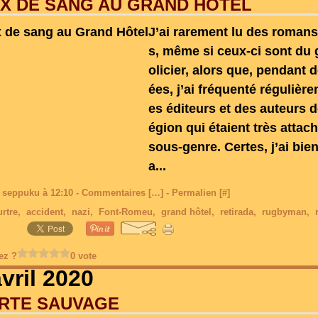
X DE SANG AU GRAND HÔTEL
J’ai rarement lu des romans 
s, même si ceux-ci sont du 
olicier, alors que, pendant 
ées, j’ai fréquenté régulièr
es éditeurs et des auteurs 
égion qui étaient très attac
sous-genre. Certes, j’ai bien 
a...
 seppuku à 12:10 -
Commentaires [
…
]
- Permalien [
#
]
rtre
,
accident
,
nazi
,
Font-Romeu
,
grand hôtel
,
retirada
,
rugbyman
,
ez ?
0 vote
vril 2020
ORTE SAUVAGE