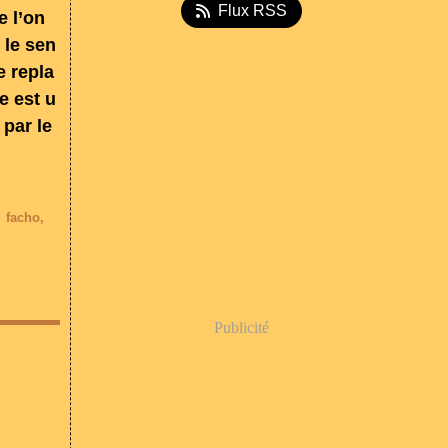
Flux RSS
e l’on
 le sen
e repla
e est u
 par le
,
facho
,
Publicité