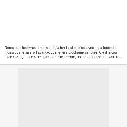
Rares sont les livres récents que j’attends, si ce n’est avec impatience, du
moins que je sais, à l’avance, que je vais prochainement lire. C’est le cas
avec « Vengeance » de Jean-Baptiste Ferrero, un roman qui se trouvait déjà
dans mes projections de...