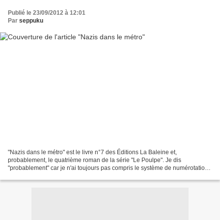
Publié le 23/09/2012 à 12:01
Par
seppuku
"Nazis dans le métro" est le livre n°7 des Éditions La Baleine et,
probablement, le quatrième roman de la série "Le Poulpe". Je dis
"probablement" car je n'ai toujours pas compris le système de numérotation
de la série. Mais, peu importe. "Nazis dans...