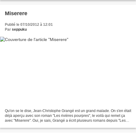
Miserere
Publié le 07/10/2012 à 12:01
Par
seppuku
Qu'on se le dise, Jean-Christophe Grangé est un grand malade. On s'en était
déjà aperçu avec son roman "Les rivières pourpres", le voilà qui remet ça
avec "Miserere". Oui, je sais, Grangé a écrit plusieurs romans depuis "Les
rivières pourpres" et il en...