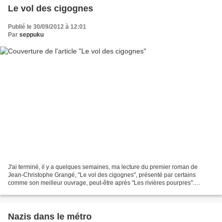
Le vol des cigognes
Publié le 30/09/2012 à 12:01
Par
seppuku
J'ai terminé, il y a quelques semaines, ma lecture du premier roman de
Jean-Christophe Grangé, "Le vol des cigognes", présenté par certains
comme son meilleur ouvrage, peut-être après "Les rivières pourpres".
Légèrement, mouais, dubitatif quant à ce roman,...
Nazis dans le métro