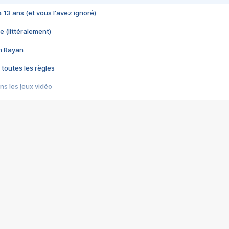
 a 13 ans (et vous l'avez ignoré)
e (littéralement)
im Rayan
 toutes les règles
s les jeux vidéo
us choquant de Rockstar ? - Le scandale BULLY
e plus moche de Steam
du RÊVE tourne au CAUCHEMAR
pendant 8 heures
it… à tort
umiliés par un jeu vidéo
ire - Final Fantasy 8