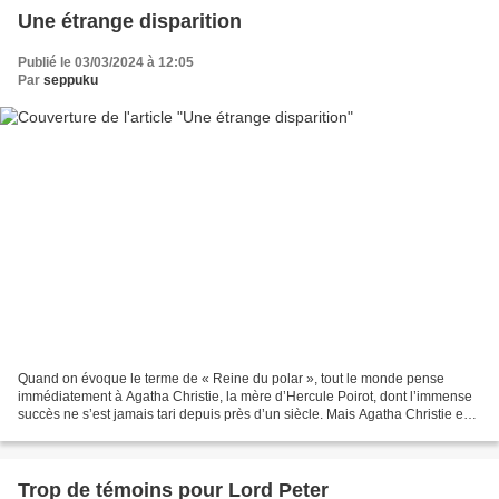
Une étrange disparition
Publié le 03/03/2024 à 12:05
Par
seppuku
Quand on évoque le terme de « Reine du polar », tout le monde pense
immédiatement à Agatha Christie, la mère d’Hercule Poirot, dont l’immense
succès ne s’est jamais tari depuis près d’un siècle. Mais Agatha Christie est
probablement l’arbre qui cache...
Trop de témoins pour Lord Peter