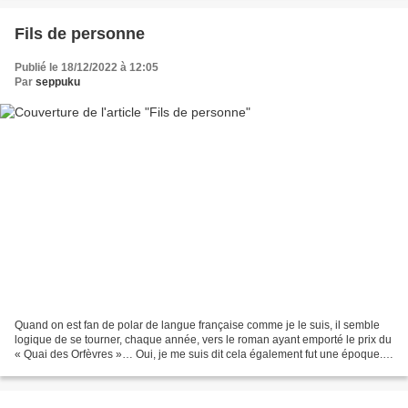
Fils de personne
Publié le 18/12/2022 à 12:05
Par
seppuku
Quand on est fan de polar de langue française comme je le suis, il semble
logique de se tourner, chaque année, vers le roman ayant emporté le prix du
« Quai des Orfèvres »… Oui, je me suis dit cela également fut une époque.
Puis j’ai lu certains de ces...