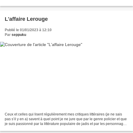
suicidé de la rue Jacob » un...
L'affaire Lerouge
Publié le 01/01/2023 à 12:10
Par
seppuku
Ceux et celles qui lisent régulièrement mes critiques littéraires (je ne sais
pas s’il y en a) savent à quel point je ne jure que par le genre policier et que
je suis passionné par la littérature populaire de jadis et par les personnages
récurrents. Du...