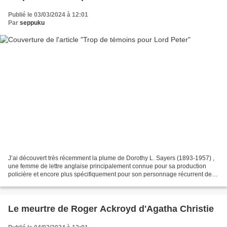
Publié le 03/03/2024 à 12:01
Par
seppuku
J’ai découvert très récemment la plume de Dorothy L. Sayers (1893-1957) ,
une femme de lettre anglaise principalement connue pour sa production
policière et encore plus spécifiquement pour son personnage récurrent de
Lord Peter, un lord fantasque aimant...
Le meurtre de Roger Ackroyd d'Agatha Christie