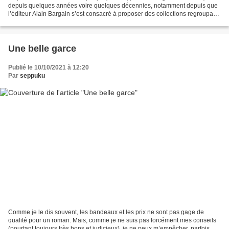
depuis quelques années voire quelques décennies, notamment depuis que
l’éditeur Alain Bargain s’est consacré à proposer des collections regroupant
des romans policiers d’auteurs bretons....
Une belle garce
Publié le 10/10/2021 à 12:20
Par
seppuku
Comme je le dis souvent, les bandeaux et les prix ne sont pas gage de
qualité pour un roman. Mais, comme je ne suis pas forcément mes conseils
(pourtant toujours très bons et judicieux), je ne peux m’empêcher, parfois, de