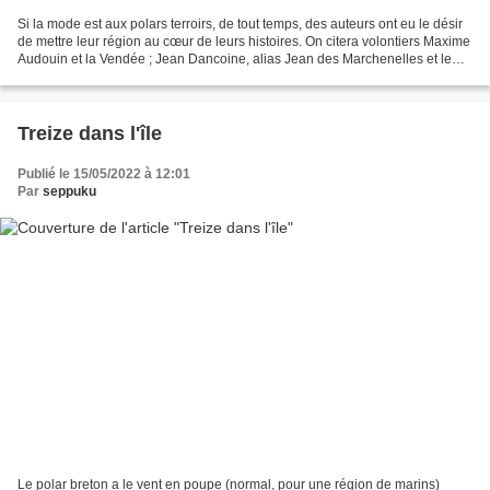
Si la mode est aux polars terroirs, de tout temps, des auteurs ont eu le désir
de mettre leur région au cœur de leurs histoires. On citera volontiers Maxime
Audouin et la Vendée ; Jean Dancoine, alias Jean des Marchenelles et le
Nord ; Rodolphe Bringer...
Treize dans l'île
Publié le 15/05/2022 à 12:01
Par
seppuku
Le polar breton a le vent en poupe (normal, pour une région de marins)