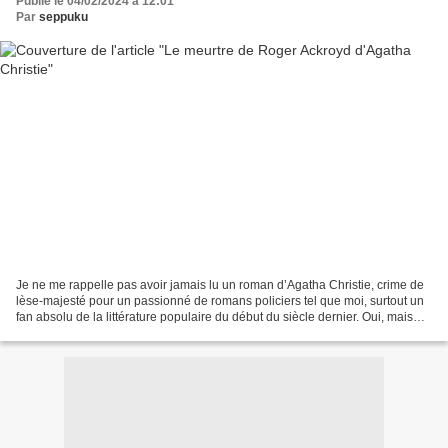
Publié le 04/02/2024 à 12:01
Par
seppuku
Je ne me rappelle pas avoir jamais lu un roman d’Agatha Christie, crime de
lèse-majesté pour un passionné de romans policiers tel que moi, surtout un
fan absolu de la littérature populaire du début du siècle dernier. Oui, mais
voilà, après avoir dévoré...