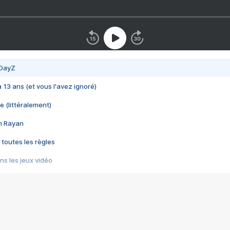
 DayZ
 a 13 ans (et vous l'avez ignoré)
e (littéralement)
im Rayan
 toutes les règles
s les jeux vidéo
us choquant de Rockstar ? - Le scandale BULLY
e plus moche de Steam
du RÊVE tourne au CAUCHEMAR