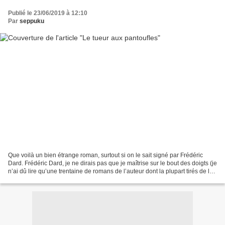
Publié le 23/06/2019 à 12:10
Par
seppuku
Que voilà un bien étrange roman, surtout si on le sait signé par Frédéric
Dard. Frédéric Dard, je ne dirais pas que je maîtrise sur le bout des doigts (je
n’ai dû lire qu’une trentaine de romans de l’auteur dont la plupart tirés de la
série San Antonio)....