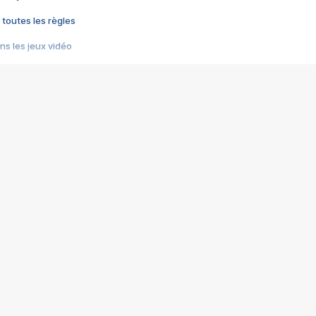
 toutes les règles
s les jeux vidéo
us choquant de Rockstar ? - Le scandale BULLY
e plus moche de Steam
du RÊVE tourne au CAUCHEMAR
pendant 8 heures
it… à tort
umiliés par un jeu vidéo
ire - Final Fantasy 8
ti un empire - Age of Empires
story DOFUS
tard, il crée l'un des pires jeux de tous les temps, MindsEye.