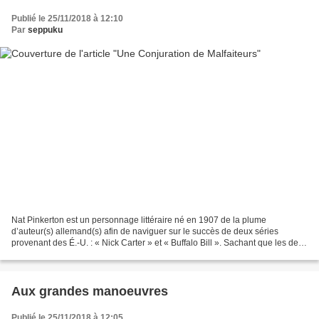
Publié le 25/11/2018 à 12:10
Par
seppuku
Nat Pinkerton est un personnage littéraire né en 1907 de la plume
d’auteur(s) allemand(s) afin de naviguer sur le succès de deux séries
provenant des É.-U. : « Nick Carter » et « Buffalo Bill ». Sachant que les deux
séries citées ont été distribuées dans...
Aux grandes manoeuvres
Publié le 25/11/2018 à 12:05