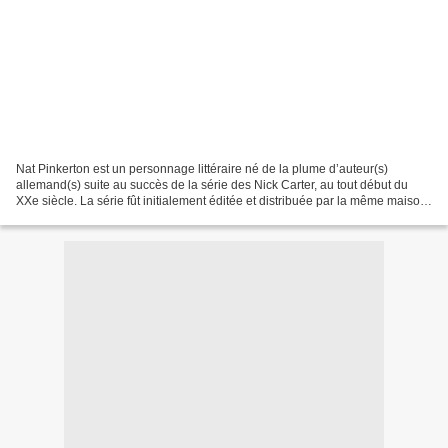
Nat Pinkerton est un personnage littéraire né de la plume d’auteur(s)
allemand(s) suite au succès de la série des Nick Carter, au tout début du
XXe siècle. La série fût initialement éditée et distribuée par la même maison
d’édition que les traductions...