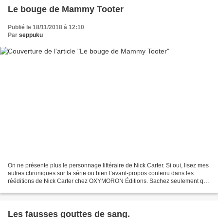
Le bouge de Mammy Tooter
Publié le 18/11/2018 à 12:10
Par
seppuku
On ne présente plus le personnage littéraire de Nick Carter. Si oui, lisez mes
autres chroniques sur la série ou bien l’avant-propos contenu dans les
rééditions de Nick Carter chez OXYMORON Éditions. Sachez seulement que
la série « Nick Carter », changea...
Les fausses gouttes de sang.