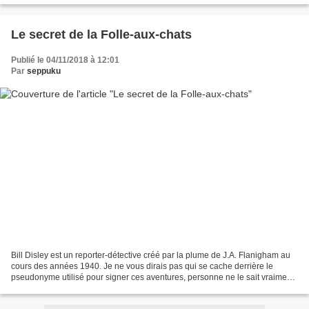
Le secret de la Folle-aux-chats
Publié le 04/11/2018 à 12:01
Par
seppuku
Bill Disley est un reporter-détective créé par la plume de J.A. Flanigham au
cours des années 1940. Je ne vous dirais pas qui se cache derrière le
pseudonyme utilisé pour signer ces aventures, personne ne le sait vraiment.
Ce sont les mystères de la littérature...