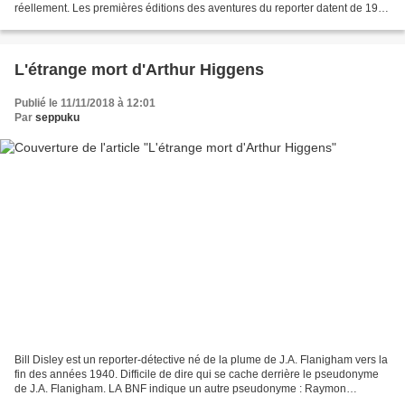
réellement. Les premières éditions des aventures du reporter datent de 1946
et celles-ci s’étalèrent...
L'étrange mort d'Arthur Higgens
Publié le 11/11/2018 à 12:01
Par
seppuku
Bill Disley est un reporter-détective né de la plume de J.A. Flanigham vers la
fin des années 1940. Difficile de dire qui se cache derrière le pseudonyme
de J.A. Flanigham. LA BNF indique un autre pseudonyme : Raymon
Gauthier, une rumeur laisserait entendre...