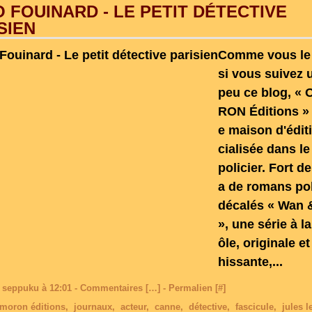
 FOUINARD - LE PETIT DÉTECTIVE
SIEN
Comme vous le
si vous suivez u
peu ce blog, «
RON Éditions » 
e maison d'édit
cialisée dans l
policier. Fort d
a de romans pol
décalés « Wan 
», une série à la
ôle, originale et
hissante,...
 seppuku à 12:01 -
Commentaires [
…
]
- Permalien [
#
]
moron éditions
,
journaux
,
acteur
,
canne
,
détective
,
fascicule
,
jules 