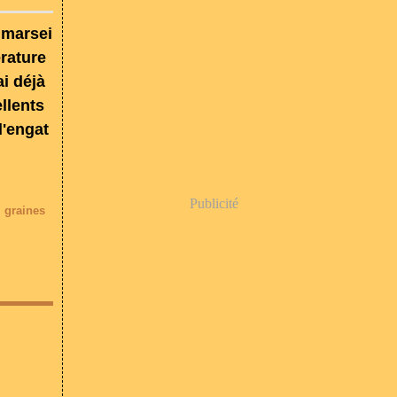
 marsei
érature
i déjà
llents
d'engat
Publicité
,
graines