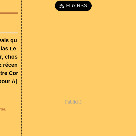
Flux RSS
vais qu
lias Le
r, chos
z récen
atre Cor
pour Aj
Publicité
rse
,