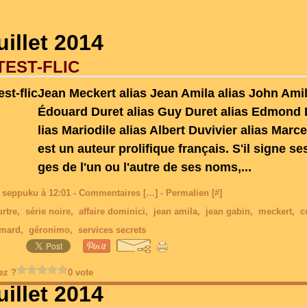
uillet 2014
EST-FLIC
Jean Meckert alias Jean Amila alias John Amil
Édouard Duret alias Guy Duret alias Edmond 
lias Mariodile alias Albert Duvivier alias Marce
est un auteur prolifique français. S'il signe s
ges de l'un ou l'autre de ses noms,...
 seppuku à 12:01 -
Commentaires [
…
]
- Permalien [
#
]
rtre
,
série noire
,
affaire dominici
,
jean amila
,
jean gabin
,
meckert
,
c
imard
,
géronimo
,
services secrets
ez ?
0 vote
uillet 2014