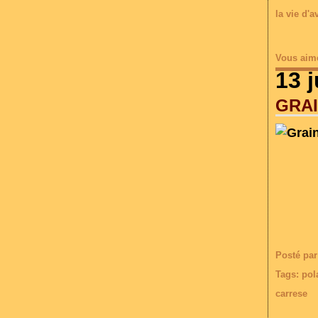
la vie d'a
Vous aim
13 j
GRA
Posté par
Tags:
pol
carrese