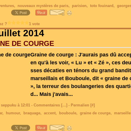
ventures
,
nouveaux mystères de paris
,
parisien
,
toto fouinard
,
george
ez ?
1 vote
uillet 2014
INE DE COURGE
Graine de courge : J'aurais pas dû accep
en qu'à les voir, « Lu » et « Zé », ces de
sses décaties en ténors du grand bandi
marseillais et Bouboule, dit « graine de
», la terreur des boulangeries des quart
d... Mais j'avais...
 seppuku à 12:01 -
Commentaires [
…
]
- Permalien [
#
]
ar
,
humour
,
braquage
,
accent
,
bouboule
,
graine de courge
,
marseille