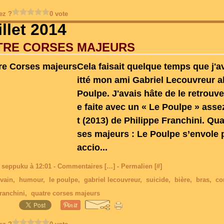
ez ?
0 vote
illet 2014
TRE CORSES MAJEURS
Cela faisait quelque temps que j'a
itté mon ami Gabriel Lecouvreur a
Poulpe. J'avais hâte de le retrouve
e faite avec un « Le Poulpe » asse
t (2013) de Philippe Franchini. Qu
ses majeurs : Le Poulpe s’envole 
accio...
 seppuku à 12:01 -
Commentaires [
…
]
- Permalien [
#
]
ivain
,
humour
,
le poulpe
,
gabriel lecouvreur
,
suicide
,
bière
,
bras
,
co
franchini
,
quatre corses majeurs