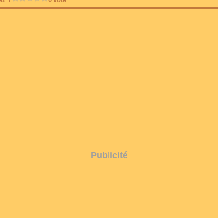
ez ?
0 vote
Publicité