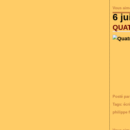
Vous aim
6 ju
QUA
Posté par
Tags:
écr
philippe 