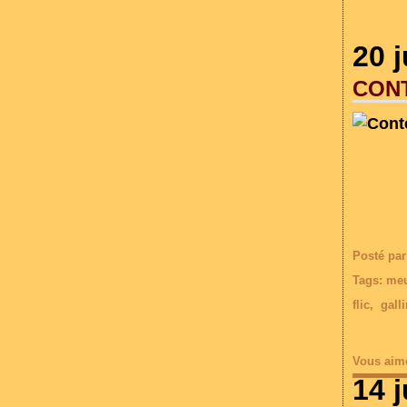
20 j
CONT
Posté par
Tags:
meu
flic
,
gall
Vous aim
14 j