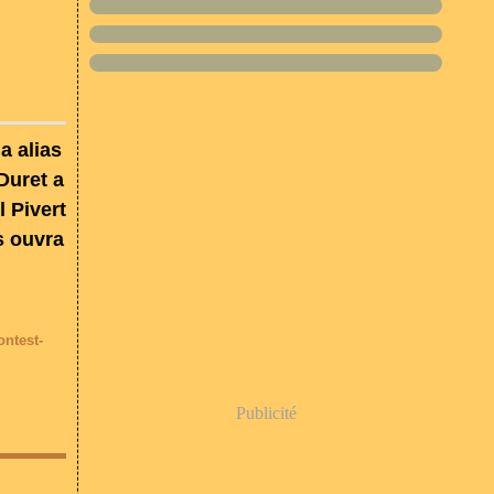
a alias
Duret a
l Pivert
es ouvra
ontest-
Publicité