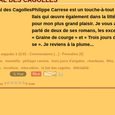
Philippe Carrese est un touche-à-tout
llais qui œuvre également dans la litt
pour mon plus grand plaisir. Je vous a
parlé de deux de ses romans, les exce
« Graine de courge » et « Trois jours 
se ». Je reviens à la plume...
 seppuku à 12:01 -
Commentaires [
…
]
- Permalien [
#
]
ar
,
marseille
,
philippe carrese
,
trois jours d'engatse
,
chanteuse
,
félix
e
,
inculture
,
intra-utérin
,
la bal des cagoles
,
téléréalité.
ez ?
0 vote