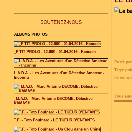
SOUTENEZ-NOUS
ALBUMS PHOTOS
_P'TIT PROLO - 12.00€ - 01.04.2016 - Kamash
Posté par
Tags:
pol
L.A.D.A. - Les Aventures d'un Détective Amateur -
Inconnu
de courg
Vous aim
_M.A.D. - Marc-Antoine DECOME, Détective -
KAMASH
T.F. - Toto Fouinard - LE TUEUR D’ENFANTS