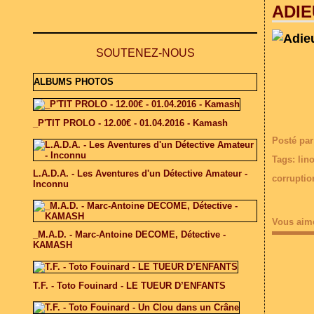
ADIE
SOUTENEZ-NOUS
ALBUMS PHOTOS
_P'TIT PROLO - 12.00€ - 01.04.2016 - Kamash
Posté par
Tags:
lin
L.A.D.A. - Les Aventures d'un Détective Amateur -
corruptio
Inconnu
Vous aim
_M.A.D. - Marc-Antoine DECOME, Détective -
KAMASH
T.F. - Toto Fouinard - LE TUEUR D’ENFANTS