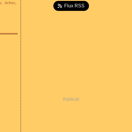
e
,
échec
,
Flux RSS
Publicité