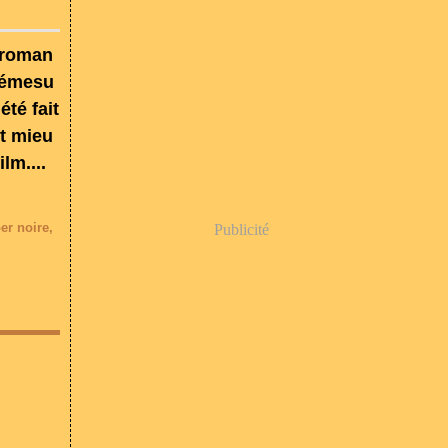
n roman
 démesu
té fait
ut mieu
ilm....
er noire
,
Publicité