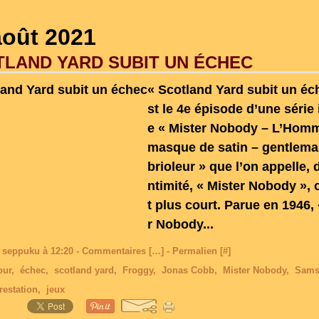
août 2021
LAND YARD SUBIT UN ÉCHEC
« Scotland Yard subit un éc
st le 4e épisode d’une série 
e « Mister Nobody – L’Hom
masque de satin – gentlem
brioleur » que l’on appelle, d
ntimité, « Mister Nobody », 
t plus court. Parue en 1946,
r Nobody...
 seppuku à 12:20 -
Commentaires [
…
]
- Permalien [
#
]
our
,
échec
,
scotland yard
,
Froggy
,
Jonas Cobb
,
Mister Nobody
,
Sams
restation
,
jeux