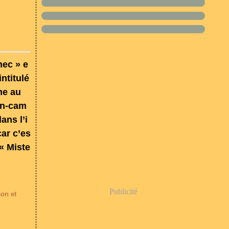
hec » e
intitulé
me au
an-cam
ans l’i
car c’es
 « Miste
Publicité
on et