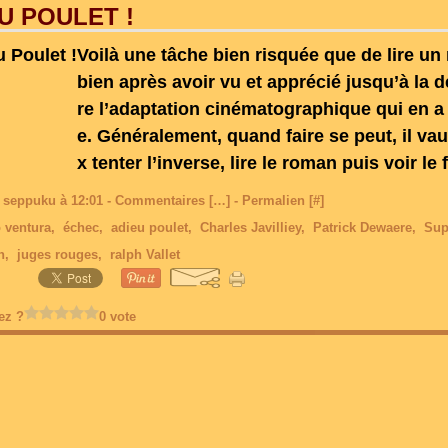
U POULET !
Voilà une tâche bien risquée que de lire u
bien après avoir vu et apprécié jusqu’à la
re l’adaptation cinématographique qui en a é
e. Généralement, quand faire se peut, il va
x tenter l’inverse, lire le roman puis voir le f
 seppuku à 12:01 -
Commentaires [
…
]
- Permalien [
#
]
o ventura
,
échec
,
adieu poulet
,
Charles Javilliey
,
Patrick Dewaere
,
Sup
n
,
juges rouges
,
ralph Vallet
ez ?
0 vote