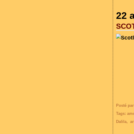
22 
SCOT
Posté par
Tags:
am
Dalila
,
ar