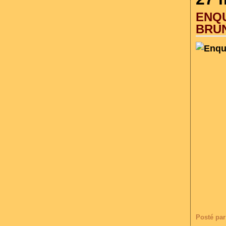
ENQU
BRU
Posté par