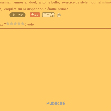
assinat
,
amnésie
,
duel
,
antoine bello
,
exercice de style
,
journal intim
e
,
enquête sur la disparition d'émilie brunet
ez ?
0 vote
Publicité