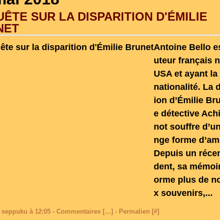
ÊTE SUR LA DISPARITION D'ÉMILIE
NET
Antoine Bello e
uteur français 
USA et ayant la
nationalité. La 
ion d’Émilie Bru
e détective Achi
not souffre d’un
nge forme d’am
Depuis un récen
dent, sa mémoir
orme plus de n
x souvenirs,...
 seppuku à 12:05 -
Commentaires [
…
]
- Permalien [
#
]