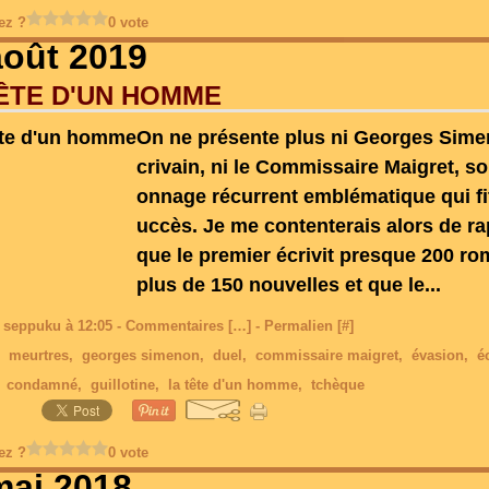
ez ?
0 vote
août 2019
ÊTE D'UN HOMME
On ne présente plus ni Georges Simen
crivain, ni le Commissaire Maigret, s
onnage récurrent emblématique qui fi
uccès. Je me contenterais alors de ra
que le premier écrivit presque 200 ro
plus de 150 nouvelles et que le...
 seppuku à 12:05 -
Commentaires [
…
]
- Permalien [
#
]
,
meurtres
,
georges simenon
,
duel
,
commissaire maigret
,
évasion
,
é
,
condamné
,
guillotine
,
la tête d'un homme
,
tchèque
ez ?
0 vote
mai 2018