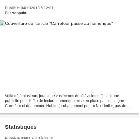
Publié le 04/11/2013 à 12:01
Par
seppuku
Voilà déjà plusieurs jours que vos écrans de télévision diffusent une
publicité pour l'offre de lecture numérique mise en place par l'enseigne
Carrefour et dénommée NoLim (probablement pour « No Limit », pas de
limite !). En plus de la création d'une...
Statistiques
Publié le 03/01/2013 à 12:01