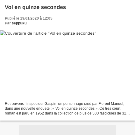
Vol en quinze secondes
Publié le 19/01/2020 à 12:05
Par
seppuku
Retrouvons l’inspecteur Gaspin, un personnage créé par Florent Manuel,
dans une nouvelle enquête : « Vol en quinze secondes ». Ce très court
roman est paru en 1952 dans la collection de plus de 500 fascicules de 32
pages « Mon Roman Policier » des éditions...