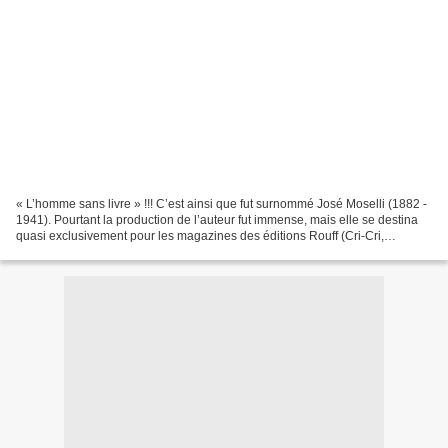
« L’homme sans livre » !!! C’est ainsi que fut surnommé José Moselli (1882 -
1941). Pourtant la production de l’auteur fut immense, mais elle se destina
quasi exclusivement pour les magazines des éditions Rouff (Cri-Cri,
L’Intrépide, L’Épatant, Le Petit...