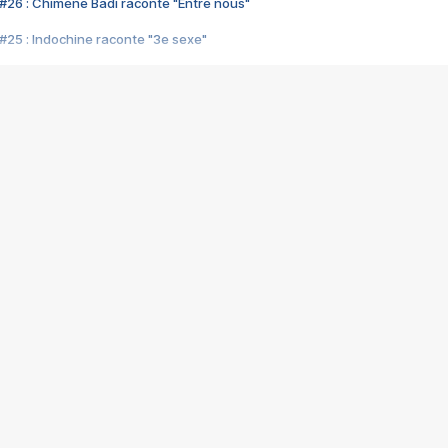
#26 : Chimène Badi raconte "Entre nous"
#25 : Indochine raconte "3e sexe"
#24 : Zaho raconte "C'est chelou"
#23 : Patrick Bruel raconte "Au café des délices"
#22 : Kyo raconte "Le chemin"
#21 : Nolwenn Leroy raconte "Cassé"
#20 : Patrick Hernandez raconte "Born to be alive"
#19 : Lorie raconte "Près de moi"
#18 : Michael Jones raconte "A nos actes manqués" (avec Jean-Jacque
#17 : Khaled raconte "Aïcha"
#16 : Corneille raconte "Parce qu'on vient de loin"
#15 : Indochine raconte "L'aventurier"
14 : Lorie raconte "Sur un air latino"