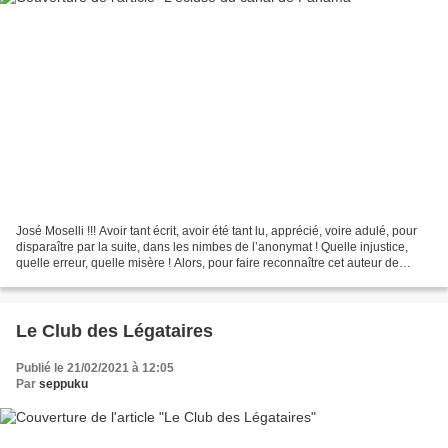
José Moselli !!! Avoir tant écrit, avoir été tant lu, apprécié, voire adulé, pour
disparaître par la suite, dans les nimbes de l’anonymat ! Quelle injustice,
quelle erreur, quelle misère ! Alors, pour faire reconnaître cet auteur de
littérature populaire...
Le Club des Légataires
Publié le 21/02/2021 à 12:05
Par
seppuku