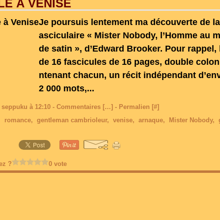
LE À VENISE
Je poursuis lentement ma découverte de la 
asciculaire « Mister Nobody, l’Homme au 
de satin », d’Edward Brooker. Pour rappel, 
de 16 fascicules de 16 pages, double colon
ntenant chacun, un récit indépendant d’env
2 000 mots,...
 seppuku à 12:10 -
Commentaires [
…
]
- Permalien [
#
]
,
romance
,
gentleman cambrioleur
,
venise
,
arnaque
,
Mister Nobody
,
ez ?
0 vote