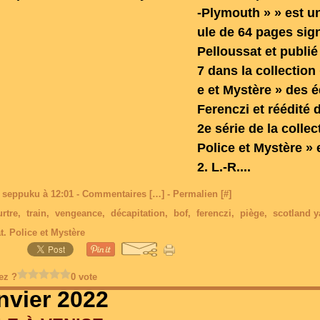
-Plymouth » » est un
ule de 64 pages sign
Pelloussat et publié
7 dans la collection 
e et Mystère » des é
Ferenczi et réédité 
2e série de la collec
Police et Mystère » 
2. L.-R....
 seppuku à 12:01 -
Commentaires [
…
]
- Permalien [
#
]
rtre
,
train
,
vengeance
,
décapitation
,
bof
,
ferenczi
,
piège
,
scotland y
t. Police et Mystère
ez ?
0 vote
anvier 2022