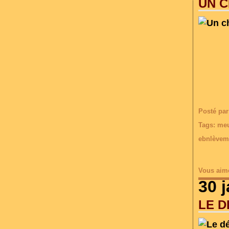
UN C
Posté par
Tags:
meu
ebnlèvem
Vous aim
30 
LE D