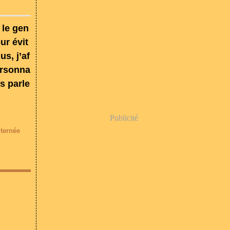
 le gen
ur évit
us, j’af
ersonna
s parle
Publicité
lternée