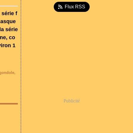
Flux RSS
série f
masque
la série
ne, co
iron 1
gondole
,
Publicité