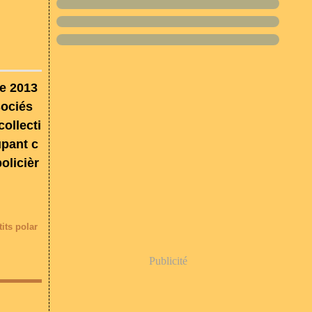
re 2013
sociés
collecti
upant c
olicièr
tits polar
Publicité