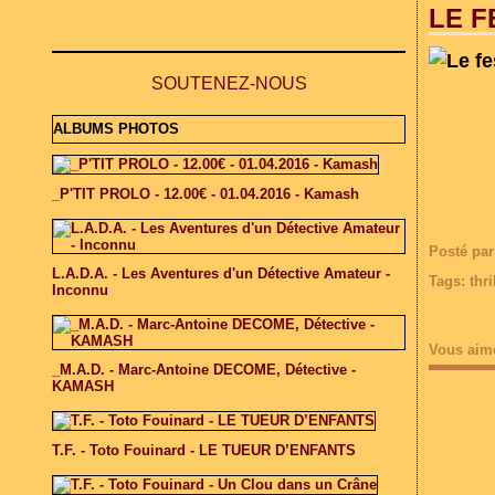
LE F
SOUTENEZ-NOUS
ALBUMS PHOTOS
_P'TIT PROLO - 12.00€ - 01.04.2016 - Kamash
Posté par
L.A.D.A. - Les Aventures d'un Détective Amateur -
Tags:
thri
Inconnu
Vous aim
_M.A.D. - Marc-Antoine DECOME, Détective -
KAMASH
T.F. - Toto Fouinard - LE TUEUR D’ENFANTS