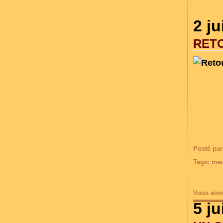
2 ju
RETO
Posté par
Tags:
meu
Vous aim
5 j