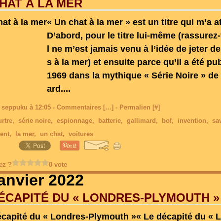
HAT À LA MER
« Un chat à la mer » est un titre qui m’a at
D’abord, pour le titre lui-même (rassurez-
l ne m’est jamais venu à l’idée de jeter d
s à la mer) et ensuite parce qu’il a été pu
1969 dans la mythique « Série Noire » de
ard....
 seppuku à 12:05 -
Commentaires [
…
]
- Permalien [
#
]
rtre
,
série noire
,
espionnage
,
batterie
,
gallimard
,
bof
,
invention
,
sa
ent
,
la mer
,
un chat
,
voitures
ez ?
0 vote
janvier 2022
ÉCAPITÉ DU « LONDRES-PLYMOUTH »
« Le décapité du « 