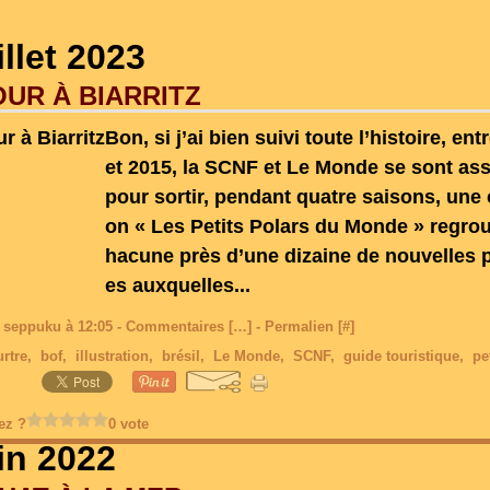
illet 2023
UR À BIARRITZ
Bon, si j’ai bien suivi toute l’histoire, ent
et 2015, la SCNF et Le Monde se sont as
pour sortir, pendant quatre saisons, une 
on « Les Petits Polars du Monde » regro
hacune près d’une dizaine de nouvelles p
es auxquelles...
 seppuku à 12:05 -
Commentaires [
…
]
- Permalien [
#
]
rtre
,
bof
,
illustration
,
brésil
,
Le Monde
,
SCNF
,
guide touristique
,
pe
ez ?
0 vote
uin 2022