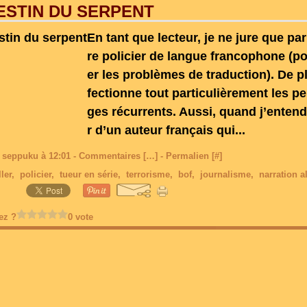
ESTIN DU SERPENT
En tant que lecteur, je ne jure que par
re policier de langue francophone (po
er les problèmes de traduction). De pl
fectionne tout particulièrement les p
ges récurrents. Aussi, quand j’entend
r d’un auteur français qui...
 seppuku à 12:01 -
Commentaires [
…
]
- Permalien [
#
]
ller
,
policier
,
tueur en série
,
terrorisme
,
bof
,
journalisme
,
narration a
ez ?
0 vote