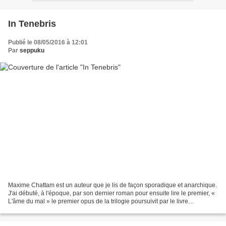
In Tenebris
Publié le 08/05/2016 à 12:01
Par
seppuku
Maxime Chattam est un auteur que je lis de façon sporadique et anarchique.
J'ai débuté, à l'époque, par son dernier roman pour ensuite lire le premier, «
L'âme du mal » le premier opus de la trilogie poursuivit par le livre
d'aujourd'hui, « In Tenebris...