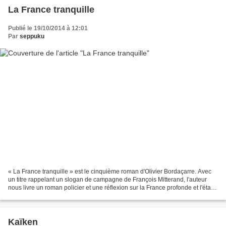
La France tranquille
Publié le 19/10/2014 à 12:01
Par
seppuku
« La France tranquille » est le cinquième roman d'Olivier Bordaçarre. Avec
un titre rappelant un slogan de campagne de François Mitterand, l'auteur
nous livre un roman policier et une réflexion sur la France profonde et l'état
d'esprit d'une part de la...
Kaïken