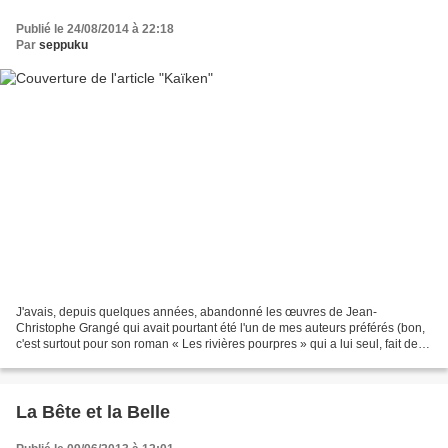
Publié le 24/08/2014 à 22:18
Par
seppuku
J'avais, depuis quelques années, abandonné les œuvres de Jean-
Christophe Grangé qui avait pourtant été l'un de mes auteurs préférés (bon,
c'est surtout pour son roman « Les rivières pourpres » qui a lui seul, fait de
Grangé un immense auteur de « Thrillers...
La Bête et la Belle