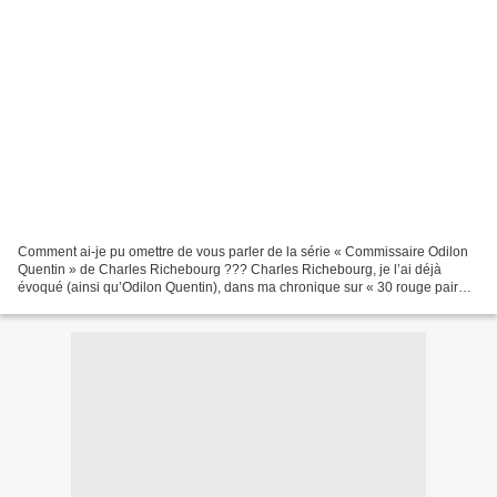
Comment ai-je pu omettre de vous parler de la série « Commissaire Odilon
Quentin » de Charles Richebourg ??? Charles Richebourg, je l’ai déjà
évoqué (ainsi qu’Odilon Quentin), dans ma chronique sur « 30 rouge pair
passe » du même auteur. Mais, l’auteur...