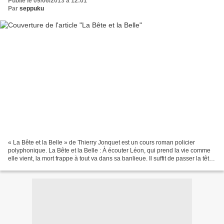
Publié le 09/06/2013 à 12:01
Par
seppuku
« La Bête et la Belle » de Thierry Jonquet est un cours roman policier
polyphonique. La Bête et la Belle : À écouter Léon, qui prend la vie comme
elle vient, la mort frappe à tout va dans sa banlieue. Il suffit de passer la tête
dans l'appartement du...