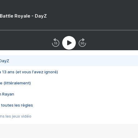
 Battle Royale - DayZ
 DayZ
 a 13 ans (et vous l'avez ignoré)
e (littéralement)
im Rayan
 toutes les règles
s les jeux vidéo
us choquant de Rockstar ? - Le scandale BULLY