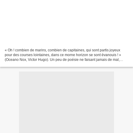
« Oh ! combien de marins, combien de capitaines, qui sont partis joyeux
pour des courses lointaines, dans ce morne horizon se sont évanouis ! »
(Oceano Nox, Victor Hugo). Un peu de poésie ne faisant jamais de mal,
j’avais envie de débuter cette chronique...