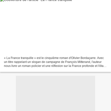
« La France tranquille » est le cinquième roman d'Olivier Bordaçarre. Avec
un titre rappelant un slogan de campagne de François Mitterand, l'auteur
nous livre un roman policier et une réflexion sur la France profonde et l'état
d'esprit d'une part de la...