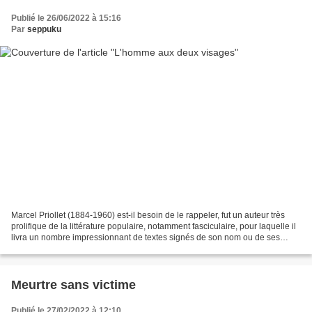
Publié le 26/06/2022 à 15:16
Par
seppuku
Marcel Priollet (1884-1960) est-il besoin de le rappeler, fut un auteur très
prolifique de la littérature populaire, notamment fasciculaire, pour laquelle il
livra un nombre impressionnant de textes signés de son nom ou de ses
différents pseudonymes (René...
Meurtre sans victime
Publié le 27/02/2022 à 12:10