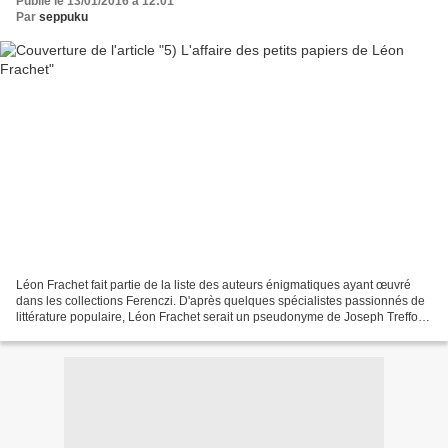
Publié le 13/01/2016 à 12:01
Par
seppuku
Léon Frachet fait partie de la liste des auteurs énigmatiques ayant œuvré
dans les collections Ferenczi. D'après quelques spécialistes passionnés de
littérature populaire, Léon Frachet serait un pseudonyme de Joseph Treffort,
alias Claude Farnet, né vers...