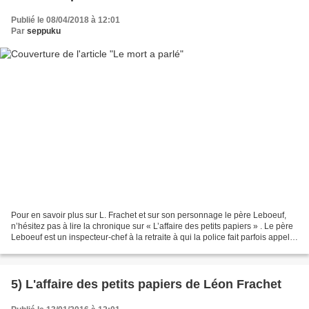
Publié le 08/04/2018 à 12:01
Par
seppuku
Pour en savoir plus sur L. Frachet et sur son personnage le père Leboeuf,
n’hésitez pas à lire la chronique sur « L’affaire des petits papiers » . Le père
Leboeuf est un inspecteur-chef à la retraite à qui la police fait parfois appel
quand elle est dans...
5) L'affaire des petits papiers de Léon Frachet