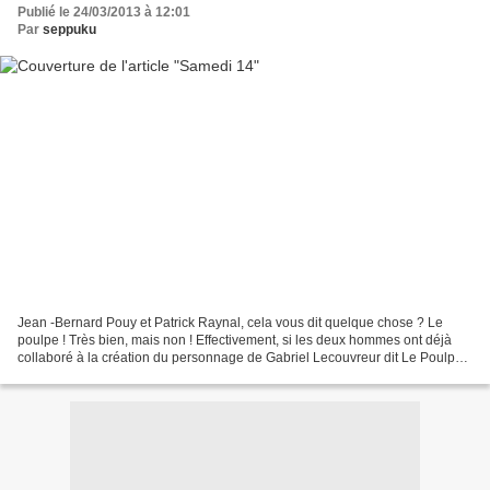
Publié le 24/03/2013 à 12:01
Par
seppuku
Jean -Bernard Pouy et Patrick Raynal, cela vous dit quelque chose ? Le
poulpe ! Très bien, mais non ! Effectivement, si les deux hommes ont déjà
collaboré à la création du personnage de Gabriel Lecouvreur dit Le Poulpe,
sous la férule principale de Pouy,...