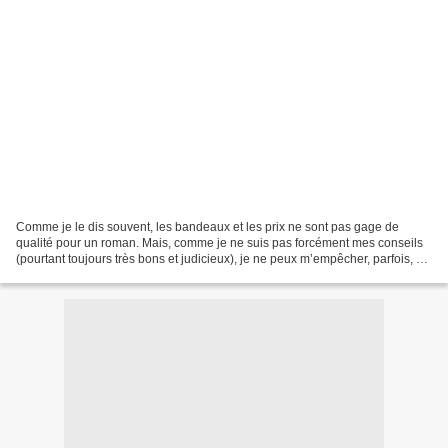
Comme je le dis souvent, les bandeaux et les prix ne sont pas gage de
qualité pour un roman. Mais, comme je ne suis pas forcément mes conseils
(pourtant toujours très bons et judicieux), je ne peux m’empêcher, parfois, de
sélectionner un livre en raison...