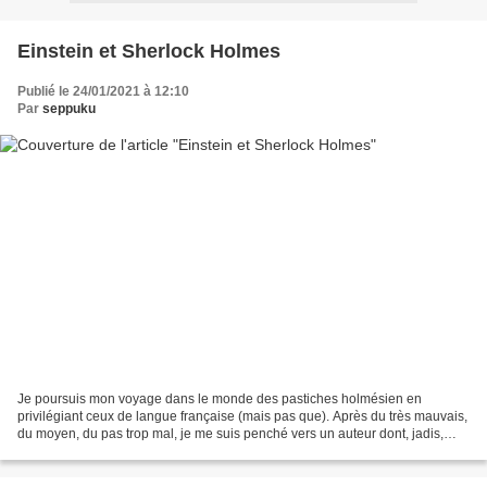
Einstein et Sherlock Holmes
Publié le 24/01/2021 à 12:10
Par
seppuku
Je poursuis mon voyage dans le monde des pastiches holmésien en
privilégiant ceux de langue française (mais pas que). Après du très mauvais,
du moyen, du pas trop mal, je me suis penché vers un auteur dont, jadis,
j’avais déjà lu un pastiche : « Marx...