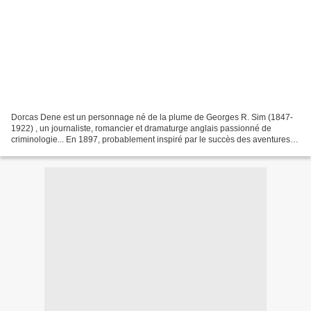
Dorcas Dene est un personnage né de la plume de Georges R. Sim (1847-
1922) , un journaliste, romancier et dramaturge anglais passionné de
criminologie... En 1897, probablement inspiré par le succès des aventures
de Sherlock Holmes, il crée une femme détective...