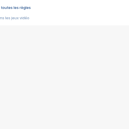
 toutes les règles
s les jeux vidéo
us choquant de Rockstar ? - Le scandale BULLY
e plus moche de Steam
du RÊVE tourne au CAUCHEMAR
pendant 8 heures
it… à tort
umiliés par un jeu vidéo
ire - Final Fantasy 8
ti un empire - Age of Empires
story DOFUS
tard, il crée l'un des pires jeux de tous les temps, MindsEye.