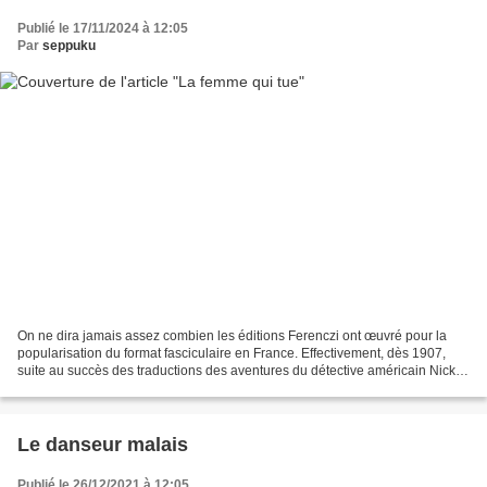
Publié le 17/11/2024 à 12:05
Par
seppuku
On ne dira jamais assez combien les éditions Ferenczi ont œuvré pour la
popularisation du format fasciculaire en France. Effectivement, dès 1907,
suite au succès des traductions des aventures du détective américain Nick
Carter, les éditions Ferenczi,...
Le danseur malais
Publié le 26/12/2021 à 12:05