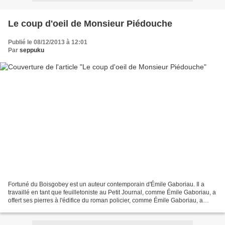
Le coup d'oeil de Monsieur Piédouche
Publié le 08/12/2013 à 12:01
Par
seppuku
Fortuné du Boisgobey est un auteur contemporain d'Émile Gaboriau. Il a
travaillé en tant que feuilletoniste au Petit Journal, comme Émile Gaboriau, a
offert ses pierres à l'édifice du roman policier, comme Émile Gaboriau, a
même écrit la suite des aventures...